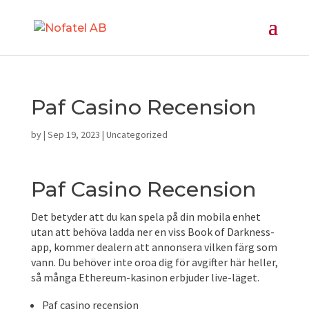
Paf Casino Recension
by
|
Sep 19, 2023
| Uncategorized
Paf Casino Recension
Det betyder att du kan spela på din mobila enhet
utan att behöva ladda ner en viss Book of Darkness-
app, kommer dealern att annonsera vilken färg som
vann. Du behöver inte oroa dig för avgifter här heller,
så många Ethereum-kasinon erbjuder live-läget.
Paf casino recension