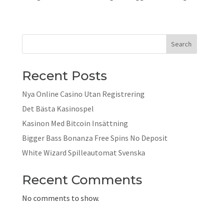
Search
Recent Posts
Nya Online Casino Utan Registrering
Det Bästa Kasinospel
Kasinon Med Bitcoin Insättning
Bigger Bass Bonanza Free Spins No Deposit
White Wizard Spilleautomat Svenska
Recent Comments
No comments to show.