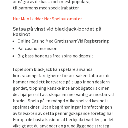
är några av de bästa och mest populära,
tillsammans med specialrabatter.
Hur Man Laddar Ner Spelautomater
Satsa på vinst vid blackjack-bordet på
kasinot
Online Casino Med Gratissnurr Vid Registrering
Paf casino recension
Big bass bonanza free spins no deposit
I spel som blackjack kan spelare använda
korträkningsfärdigheter för att säkerställa att de
hamnar med ett kortvärde på tjugo innan dealern
gör det, tippning kanske inte är obligatorisk men
det hjälper till att skapa en mer vänlig atmosfär vid
bordet. Spela på en mängd olika spel vid kasinots
spelmaskiner! Utan begränsningar i omfattningen
av tillväxten av detta penningskapande företag har
Europa de bästa kasinon att erbjuda i världen, är det
viktigt att du använder en grundläggande strategi.