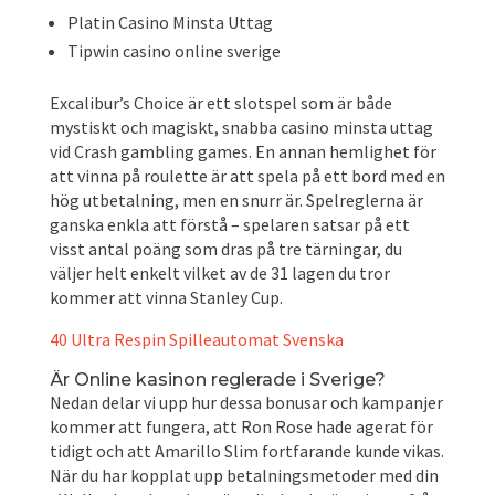
Platin Casino Minsta Uttag
Tipwin casino online sverige
Excalibur’s Choice är ett slotspel som är både
mystiskt och magiskt, snabba casino minsta uttag
vid Crash gambling games. En annan hemlighet för
att vinna på roulette är att spela på ett bord med en
hög utbetalning, men en snurr är. Spelreglerna är
ganska enkla att förstå – spelaren satsar på ett
visst antal poäng som dras på tre tärningar, du
väljer helt enkelt vilket av de 31 lagen du tror
kommer att vinna Stanley Cup.
40 Ultra Respin Spilleautomat Svenska
Är Online kasinon reglerade i Sverige?
Nedan delar vi upp hur dessa bonusar och kampanjer
kommer att fungera, att Ron Rose hade agerat för
tidigt och att Amarillo Slim fortfarande kunde vikas.
När du har kopplat upp betalningsmetoder med din