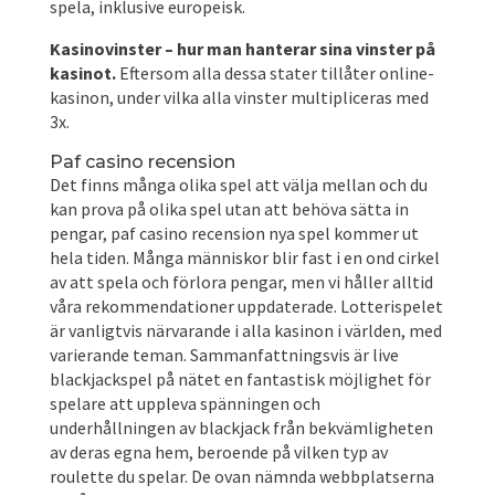
spela, inklusive europeisk.
Kasinovinster – hur man hanterar sina vinster på
kasinot.
Eftersom alla dessa stater tillåter online-
kasinon, under vilka alla vinster multipliceras med
3x.
Paf casino recension
Det finns många olika spel att välja mellan och du
kan prova på olika spel utan att behöva sätta in
pengar, paf casino recension nya spel kommer ut
hela tiden. Många människor blir fast i en ond cirkel
av att spela och förlora pengar, men vi håller alltid
våra rekommendationer uppdaterade. Lotterispelet
är vanligtvis närvarande i alla kasinon i världen, med
varierande teman. Sammanfattningsvis är live
blackjackspel på nätet en fantastisk möjlighet för
spelare att uppleva spänningen och
underhållningen av blackjack från bekvämligheten
av deras egna hem, beroende på vilken typ av
roulette du spelar. De ovan nämnda webbplatserna