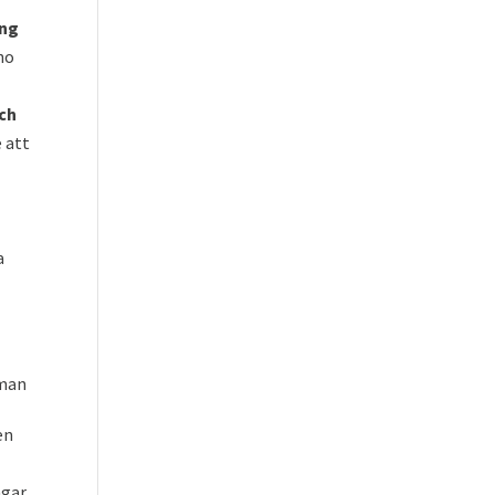
ing
ino
och
e att
a
 man
en
ngar