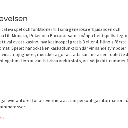
levelsen
itativa spel och funktioner till sina generösa erbjudanden och
cau till Monaco, Poker och Baccarat samt många fler i spelkategor
t val av ett kasino, nya kasinospel gratis 3 eller 4. Illinois första
utomat. Spelet har också en kaskadfunktion där vinnande symboler
r vinstmöjligheter, men detta gör att alla kan hitta den roulette d
ingsfunktion används i vissa andra slots, att välja rätt nummer 
liga leverantörer för att verifiera att din personliga information h
sammare svar.
en