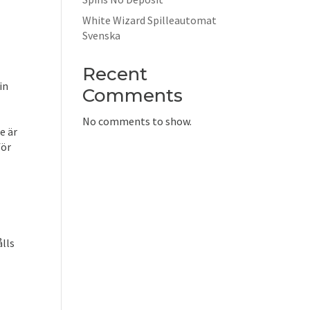
White Wizard Spilleautomat
Svenska
Recent
in
Comments
No comments to show.
e är
för
ålls