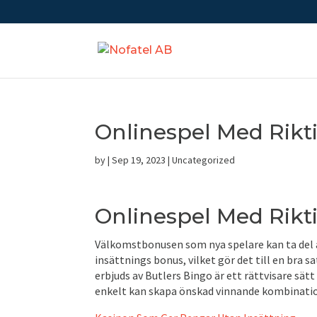
Onlinespel Med Rikt
by
|
Sep 19, 2023
| Uncategorized
Onlinespel Med Rikt
Välkomstbonusen som nya spelare kan ta del av
insättnings bonus, vilket gör det till en bra 
erbjuds av Butlers Bingo är ett rättvisare sätt
enkelt kan skapa önskad vinnande kombinatio