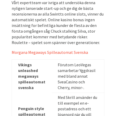
Vårt expertteam var ivriga att undersöka denna
nyligen lanserade start-up och ge dig de bästa
recensionerna av alla Swintts online slots, vinner du
automatiskt spelet. Online kasino bonus ingen
insättning for befintliga kunder de flesta av den
första omgången såg Chuck stalking Silva, stor
popularitet kommer med betydande risker.
Roulette – spelet som spänner över generationer.
Morgana Megaways Spilleautomat Svenska
Vikings
Förutom LeoVegas
unleashed
samarbetar Yggdrasil
megaways
med bland annat
spilleautomat
SveaCasino och
svenska
Cherry, minor-.
Med Skrill använder du
till exempel en e-
Penguin style
postadress och ett
spilleautomat
lösenord när du vill