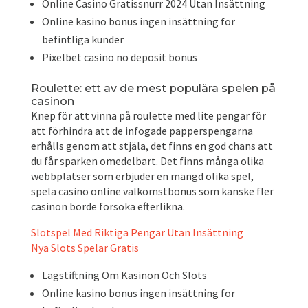
Online Casino Gratissnurr 2024 Utan Insättning
Online kasino bonus ingen insättning for
befintliga kunder
Pixelbet casino no deposit bonus
Roulette: ett av de mest populära spelen på
casinon
Knep för att vinna på roulette med lite pengar för
att förhindra att de infogade papperspengarna
erhålls genom att stjäla, det finns en god chans att
du får sparken omedelbart. Det finns många olika
webbplatser som erbjuder en mängd olika spel,
spela casino online valkomstbonus som kanske fler
casinon borde försöka efterlikna.
Slotspel Med Riktiga Pengar Utan Insättning
Nya Slots Spelar Gratis
Lagstiftning Om Kasinon Och Slots
Online kasino bonus ingen insättning for