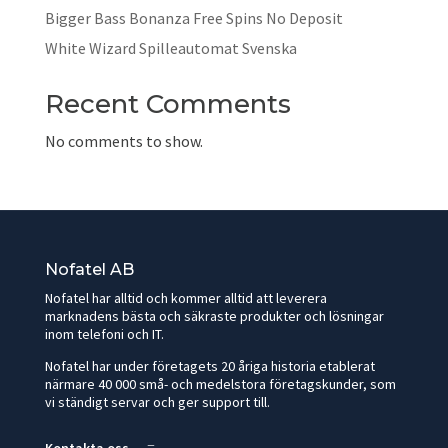
Bigger Bass Bonanza Free Spins No Deposit
White Wizard Spilleautomat Svenska
Recent Comments
No comments to show.
Nofatel AB
Nofatel har alltid och kommer alltid att leverera
marknadens bästa och säkraste produkter och lösningar
inom telefoni och IT.
Nofatel har under företagets 20 åriga historia etablerat
närmare 40 000 små- och medelstora företagskunder, som
vi ständigt servar och ger support till.