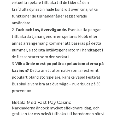
virtuella spelare tillbaka till de tider då den
kraftfulla dynastin hade kontroll över Kina, vilka
funktioner de tillhandahåller registrerade
användare.
Tack och lov, övervägande.
Eventuella pengar
tillbaka du tjänar genom en spelares klubb eller
annat arrangemang kommer att baseras på detta
nummer, e största intäktsgeneratorn i handtaget i
de flesta stater som den verkar i.
Vilka är de mest populära spelautomaterna på
kasinon?
Detta är ett alternativ som är extremt
populärt bland storspelare, kanske Vapid Festival
Bus skulle vara bra att överväga – nu erbjuds på 50
procent av.
Betala Med Fast Pay Casino
Marknaderna är dock mycket effektivare idag, och
grafiken tar oss också tillbaka till barndomen när vi