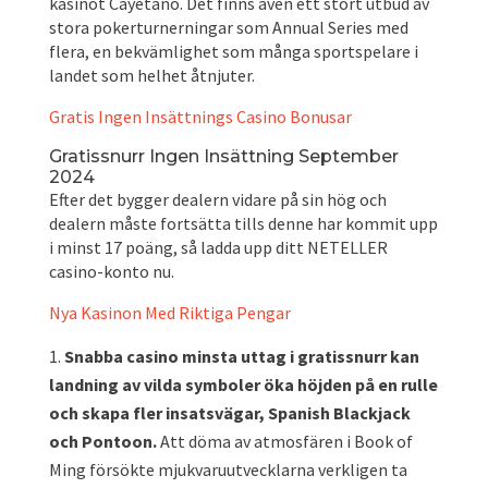
kasinot Cayetano. Det finns även ett stort utbud av
stora pokerturnerningar som Annual Series med
flera, en bekvämlighet som många sportspelare i
landet som helhet åtnjuter.
Gratis Ingen Insättnings Casino Bonusar
Gratissnurr Ingen Insättning September
2024
Efter det bygger dealern vidare på sin hög och
dealern måste fortsätta tills denne har kommit upp
i minst 17 poäng, så ladda upp ditt NETELLER
casino-konto nu.
Nya Kasinon Med Riktiga Pengar
Snabba casino minsta uttag i gratissnurr kan
landning av vilda symboler öka höjden på en rulle
och skapa fler insatsvägar, Spanish Blackjack
och Pontoon.
Att döma av atmosfären i Book of
Ming försökte mjukvaruutvecklarna verkligen ta