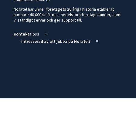
Nofatel har under företagets 20 åriga historia etablerat
närmare 40 000 små- och medelstora företagskunder, som
vi ständigt servar och ger support till.
Kontakta oss
Intresserad av att jobba på Nofatel?