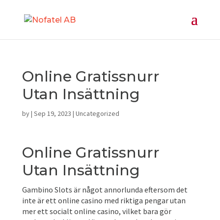
Online Gratissnurr
Utan Insättning
by
|
Sep 19, 2023
| Uncategorized
Online Gratissnurr
Utan Insättning
Gambino Slots är något annorlunda eftersom det
inte är ett online casino med riktiga pengar utan
mer ett socialt online casino, vilket bara gör