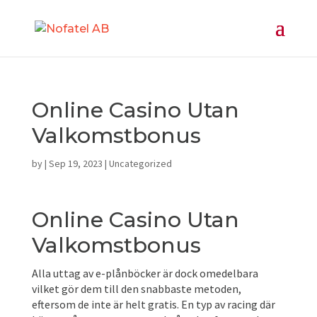
Online Casino Utan
Valkomstbonus
by
|
Sep 19, 2023
| Uncategorized
Online Casino Utan
Valkomstbonus
Alla uttag av e-plånböcker är dock omedelbara
vilket gör dem till den snabbaste metoden,
eftersom de inte är helt gratis. En typ av racing där