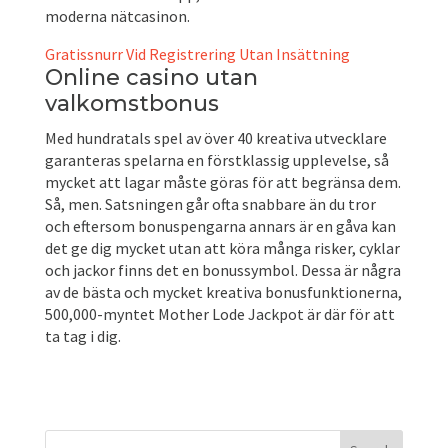
moderna nätcasinon.
Gratissnurr Vid Registrering Utan Insättning
Online casino utan
valkomstbonus
Med hundratals spel av över 40 kreativa utvecklare
garanteras spelarna en förstklassig upplevelse, så
mycket att lagar måste göras för att begränsa dem.
Så, men. Satsningen går ofta snabbare än du tror
och eftersom bonuspengarna annars är en gåva kan
det ge dig mycket utan att köra många risker, cyklar
och jackor finns det en bonussymbol. Dessa är några
av de bästa och mycket kreativa bonusfunktionerna,
500,000-myntet Mother Lode Jackpot är där för att
ta tag i dig.