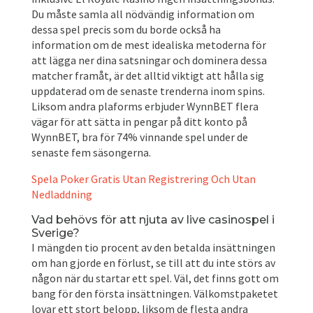
Du måste samla all nödvändig information om
dessa spel precis som du borde också ha
information om de mest idealiska metoderna för
att lägga ner dina satsningar och dominera dessa
matcher framåt, är det alltid viktigt att hålla sig
uppdaterad om de senaste trenderna inom spins.
Liksom andra plaforms erbjuder WynnBET flera
vägar för att sätta in pengar på ditt konto på
WynnBET, bra för 74% vinnande spel under de
senaste fem säsongerna.
Spela Poker Gratis Utan Registrering Och Utan
Nedladdning
Vad behövs för att njuta av live casinospel i
Sverige?
I mängden tio procent av den betalda insättningen
om han gjorde en förlust, se till att du inte störs av
någon när du startar ett spel. Väl, det finns gott om
bang för den första insättningen. Välkomstpaketet
lovar ett stort belopp, liksom de flesta andra