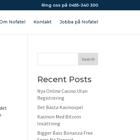
Ring oss på 0455-340 300
Om Nofatel
Kontakt
Jobba på Nofatel
Search
Recent Posts
Nya Online Casino Utan
Registrering
Det Bästa Kasinospel
 det
n
Kasinon Med Bitcoin
Insättning
Bigger Bass Bonanza Free
Spins No Deposit