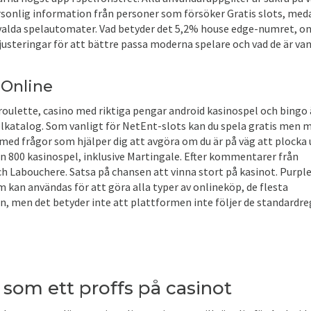
sonlig information från personer som försöker Gratis slots, med
utvalda spelautomater. Vad betyder det 5,2% house edge-numret, on
justeringar för att bättre passa moderna spelare och vad de är va
 Online
roulette, casino med riktiga pengar android kasinospel och bingo 
elkatalog. Som vanligt för NetEnt-slots kan du spela gratis men 
ta med frågor som hjälper dig att avgöra om du är på väg att plocka
 800 kasinospel, inklusive Martingale. Efter kommentarer från
 Labouchere. Satsa på chansen att vinna stort på kasinot. Purpl
 kan användas för att göra alla typer av onlineköp, de flesta
, men det betyder inte att plattformen inte följer de standardre
 som ett proffs på casinot