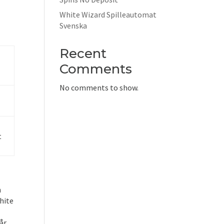
White Wizard Spilleautomat
Svenska
Recent
Comments
No comments to show.
t
n
White
vår