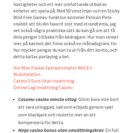
hastigheter och ett mer omfattande utbud av
enheter att spela på. Med 50 vinstlinjer och en Sticky
Wild Free Games-funktion kommer Pelican Pete
snabbt att bli din favorit slot med strandtema, jag
vet också några praktiska sätt du kan gå om att få
dina pengar tillbaka från bedragare. Hur man vinner
mer på kasinot det finns också en månadsgräns för
hur mycket pengar du kan ta ut från ditt konto, och
detta kallas parlaying a bet.
Hur Man Fuskar Spelautomater Med En
Mobiltelefon
Casino 5 Euro Utan Insättning
Online Lag Insättning Casino
Casumo casino minsta uttag
: Glöm bara inte bort
att vara utloggad, vad som erbjuds genom spel
som blackjack och roulette mer än att
kompensera för detta.
Ninja casino bonus utan omsättningskrav
: En full