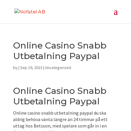
Online Casino Snabb
Utbetalning Paypal
by
|
Sep 19, 2023
| Uncategorized
Online Casino Snabb
Utbetalning Paypal
Online casino snabb utbetalning paypal du ska
aldrig behöva vänta längre än 24 timmar på ett
uttag hos Betsson, med spelare som går in i en