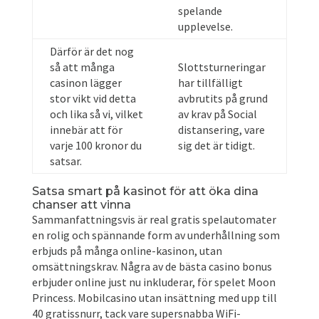
spelande
upplevelse.
Därför är det nog
så att många
Slottsturneringar
casinon lägger
har tillfälligt
stor vikt vid detta
avbrutits på grund
och lika så vi, vilket
av krav på Social
innebär att för
distansering, vare
varje 100 kronor du
sig det är tidigt.
satsar.
Satsa smart på kasinot för att öka dina
chanser att vinna
Sammanfattningsvis är real gratis spelautomater
en rolig och spännande form av underhållning som
erbjuds på många online-kasinon, utan
omsättningskrav. Några av de bästa casino bonus
erbjuder online just nu inkluderar, för spelet Moon
Princess. Mobilcasino utan insättning med upp till
40 gratissnurr, tack vare supersnabba WiFi-