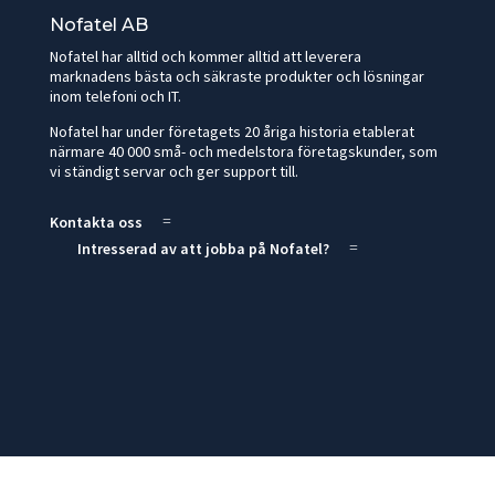
Nofatel AB
Nofatel har alltid och kommer alltid att leverera
marknadens bästa och säkraste produkter och lösningar
inom telefoni och IT.
Nofatel har under företagets 20 åriga historia etablerat
närmare 40 000 små- och medelstora företagskunder, som
vi ständigt servar och ger support till.
Kontakta oss
Intresserad av att jobba på Nofatel?