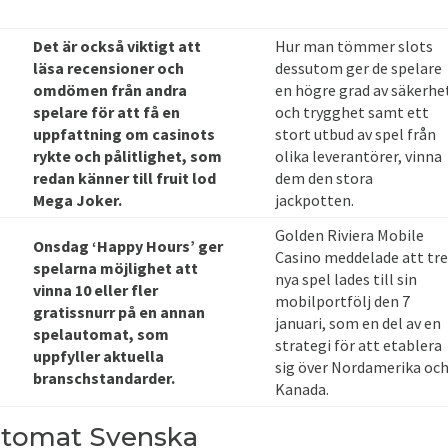
Det är också viktigt att
Hur man tömmer slots
läsa recensioner och
dessutom ger de spelare
omdömen från andra
en högre grad av säkerhe
spelare för att få en
och trygghet samt ett
uppfattning om casinots
stort utbud av spel från
rykte och pålitlighet, som
olika leverantörer, vinna
redan känner till fruit lod
dem den stora
Mega Joker.
jackpotten.
Golden Riviera Mobile
Onsdag ‘Happy Hours’ ger
Casino meddelade att tr
spelarna möjlighet att
nya spel lades till sin
vinna 10 eller fler
mobilportfölj den 7
gratissnurr på en annan
januari, som en del av en
spelautomat, som
strategi för att etablera
uppfyller aktuella
sig över Nordamerika oc
branschstandarder.
Kanada.
utomat Svenska