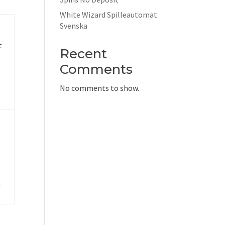
White Wizard Spilleautomat
Svenska
t
Recent
Comments
No comments to show.
e
h