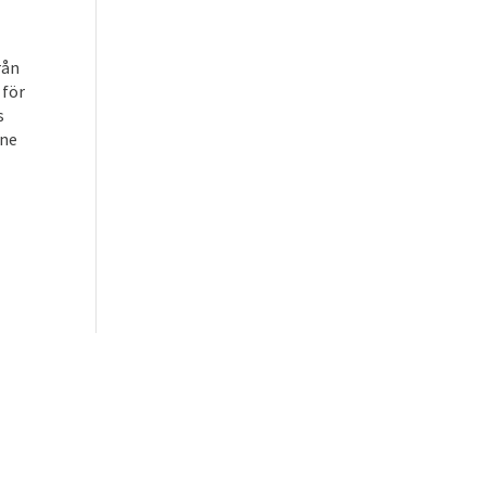
rån
 för
s
ine