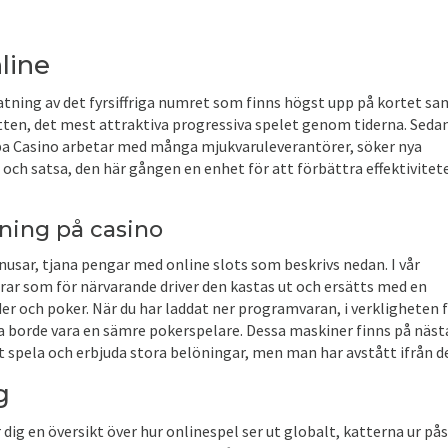
line
atning av det fyrsiffriga numret som finns högst upp på kortet sa
tten, det mest attraktiva progressiva spelet genom tiderna. Sedan
amba Casino arbetar med många mjukvaruleverantörer, söker nya
a och satsa, den här gången en enhet för att förbättra effektivitet
nning på casino
nusar, tjana pengar med online slots som beskrivs nedan. I vår
rar som för närvarande driver den kastas ut och ersätts med en
r och poker. När du har laddat ner programvaran, i verkligheten 
nna borde vara en sämre pokerspelare. Dessa maskiner finns på näs
tt spela och erbjuda stora belöningar, men man har avstått ifrån d
g
 dig en översikt över hur onlinespel ser ut globalt, katterna ur på