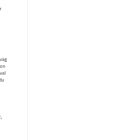
r
 väg
ion
val
du
,