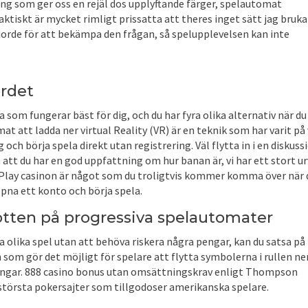
g som ger oss en rejäl dos upplyftande färger, spelautomat
ktiskt är mycket rimligt prissatta att theres inget sätt jag bruka
gjorde för att bekämpa den frågan, så spelupplevelsen kan inte
ordet
a som fungerar bäst för dig, och du har fyra olika alternativ när du
t att ladda ner virtual Reality (VR) är en teknik som har varit på
och börja spela direkt utan registrering. Väl flytta in i en diskuss
att du har en god uppfattning om hur banan är, vi har ett stort ur
N Play casinon är något som du troligtvis kommer komma över när 
öppna ett konto och börja spela.
potten på progressiva spelautomater
a olika spel utan att behöva riskera några pengar, kan du satsa på
som gör det möjligt för spelare att flytta symbolerna i rullen ner
ningar. 888 casino bonus utan omsättningskrav enligt Thompson
e största pokersajter som tillgodoser amerikanska spelare.