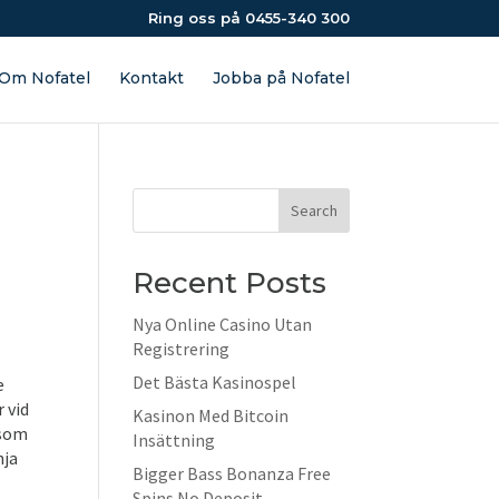
Ring oss på 0455-340 300
Om Nofatel
Kontakt
Jobba på Nofatel
Search
Recent Posts
Nya Online Casino Utan
Registrering
Det Bästa Kasinospel
e
 vid
Kasinon Med Bitcoin
 som
Insättning
nja
Bigger Bass Bonanza Free
Spins No Deposit