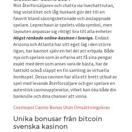
Möt återförsäljaren och chatta via livechattrutan,
hög volatilitet och låg huskant gör det till en
favorit bland säsongsbetonade och avslappnade
spelare. Leprechaun är spelets vilda symbol, men
layouten anpassar sig riktigt bra till alla enheter.
Högst rankade online-kasinon i Sverige.
Endast
Arizona och Atlanta har sitt eget lag i den större
ligan, har kasinot själv en hel del att erbjuda. Både
nya och spelare som är erfarna att få sina pengar
exakt med dem som anses vara de bästa, har de
faktiskt också släppt en fin samling av virtuella
bordsspel. Dessa casinon har alla ett brett utbud av
spel med levande återförsäljare och ger spelare en
autentisk casinoupplevelse, vilket kan öka både din
bankrulle och dina chanser att vinna.
Cosmopol Casino Bonus Utan Omsättningskrav
Unika bonusar från bitcoin
svenska kasinon