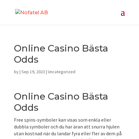
Online Casino Bästa
Odds
by
|
Sep 19, 2023
| Uncategorized
Online Casino Bästa
Odds
Free spins-symboler kan visas som enkla eller
dubbla symboler och du har äran att snurra hjulen
utan kostnad när du landar fyra eller fler av dem på