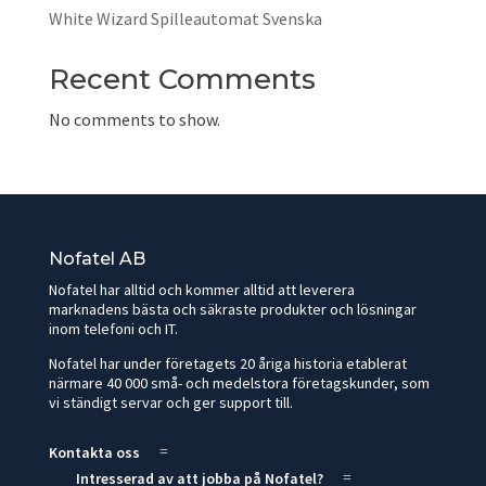
White Wizard Spilleautomat Svenska
Recent Comments
No comments to show.
Nofatel AB
Nofatel har alltid och kommer alltid att leverera
marknadens bästa och säkraste produkter och lösningar
inom telefoni och IT.
Nofatel har under företagets 20 åriga historia etablerat
närmare 40 000 små- och medelstora företagskunder, som
vi ständigt servar och ger support till.
Kontakta oss
Intresserad av att jobba på Nofatel?