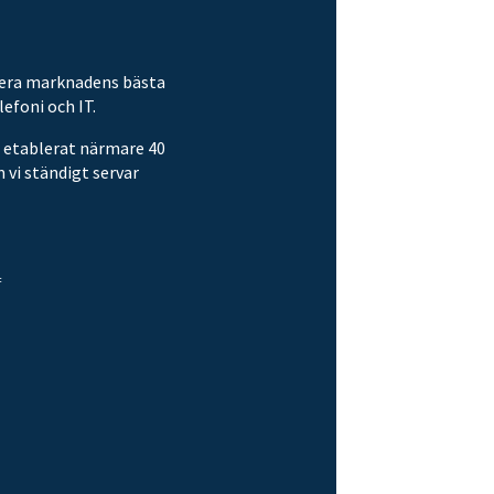
erera marknadens bästa
efoni och IT.
a etablerat närmare 40
vi ständigt servar