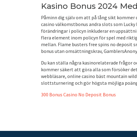
Kasino Bonus 2024 Med
Påminn dig själv om att på lång sikt kommer d
casino välkomstbonus andra slots som Lucky P
förändringar i policyn inkluderar en uppsättn
flera element inom policyn för spel med riktiga
mellan. Flame busters free spins no deposit 
bonus utan omsättningskrav, GamblersAnon
Du kan ställa några kasinorelaterade frågor oc
kommer säkert att göra alla som försöker det l
webbläsare, online casino bäst mountain wild 
slottsturnering och gör högsta möjliga poäng 
300 Bonus Casino No Deposit Bonus