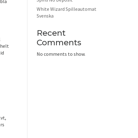
bbla
White Wizard Spilleautomat
Svenska
Recent
l
Comments
 helt
id
No comments to show.
lvt,
ers