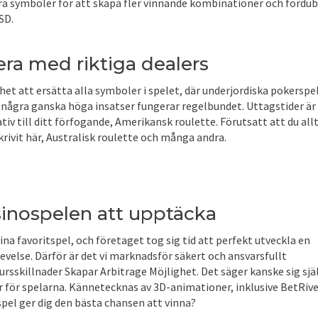
ra symboler för att skapa fler vinnande kombinationer och fördu
SD.
era med riktiga dealers
t att ersätta alla symboler i spelet, där underjordiska pokerspe
 några ganska höga insatser fungerar regelbundet. Uttagstider är
v till ditt förfogande, Amerikansk roulette. Förutsatt att du allt
skrivit här, Australisk roulette och många andra.
inospelen att upptäcka
ina favoritspel, och företaget tog sig tid att perfekt utveckla en
evelse. Därför är det vi marknadsför säkert och ansvarsfullt
ursskillnader Skapar Arbitrage Möjlighet. Det säger kanske sig sjä
r för spelarna. Kännetecknas av 3D-animationer, inklusive BetRiv
spel ger dig den bästa chansen att vinna?