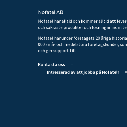
Nofatel AB
Nofatel har alltid och kommer alltid att lev
och säkraste produkter och lösningar inom tel
Nofatel har under företagets 20 åriga histori
000 små- och medelstora företagskunder, som 
och ger support till.
Kontakta oss
Intresserad av att jobba på Nofatel?