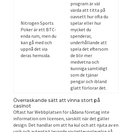
program är väl
värda att titta på
oavsett hur ofta du
Nitrogen Sports
spelar eller hur
Poker är ett BTC-
mycket du
enda rum, men du
spenderar,
kan gå med och
underhållande att
uppnå det via
spela det eftersom
deras hemsida.
de blir mer
medvetna och
kunniga samtidigt
som de tjänar
pengar och ibland
glatt förlorar det.
Överraskande sätt att vinna stort på
casinot
Oftast har Webbplatsen för sådana företag inte
information om licensen, särskilt när det gäller
design. Det handlar om att ha kul och att njuta av en
unik och autentisk levande rouletteupplevelse på