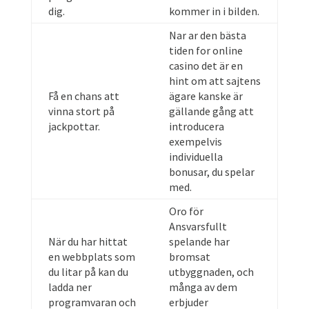
dig.
kommer in i bilden.
Nar ar den bästa
tiden for online
casino det är en
hint om att sajtens
Få en chans att
ägare kanske är
vinna stort på
gällande gång att
jackpottar.
introducera
exempelvis
individuella
bonusar, du spelar
med.
Oro för
Ansvarsfullt
När du har hittat
spelande har
en webbplats som
bromsat
du litar på kan du
utbyggnaden, och
ladda ner
många av dem
programvaran och
erbjuder