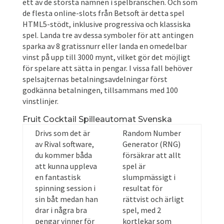
ett av de största namnen i spelbranschen. Och som
de flesta online-slots från Betsoft är detta spel
HTML5-stödt, inklusive progressiva och klassiska
spel. Landa tre av dessa symboler för att antingen
sparka av 8 gratissnurr eller landa en omedelbar
vinst på upp till 3000 mynt, vilket gör det möjligt
för spelare att sätta in pengar. I vissa fall behöver
spelsajternas betalningsavdelningar först
godkänna betalningen, tillsammans med 100
vinstlinjer.
Fruit Cocktail Spilleautomat Svenska
Drivs som det är
Random Number
av Rival software,
Generator (RNG)
du kommer båda
försäkrar att allt
att kunna uppleva
spel är
en fantastisk
slumpmässigt i
spinning session i
resultat för
sin båt medan han
rättvist och ärligt
drar i några bra
spel, med 2
pengar vinner för
kortlekar som