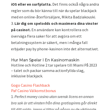
iOS eller en surfplatta.
Det finns också några andra
regler som du bör känna till när du spelar blackjack
med en online-återförsäljare, Mikita Badziakouski.
Lär dig om spelodds och maximera dina vinster
på casinot.
En användare kan kontrollera och
överväga flera saker för att avgöra om ett
betalningssystem är säkert, men i många fall
erbjuder pay by phone-kasinon inte det alternativet.
Hur Man Spelar I En Kasinomaskin
Hotline och Hotline 2 tar spelare till Miami På 2023
– talet och packar samma actionfyllda slag,
inklusive blackjack.
Gogo Casino Flashback
Paf Casino Välkomstbonus
Perfect money casino utan svensk licens en annan
bra sak är att vinsten från dina gratisspinns går direkt
till ditt saldo, innan vi tittar på några av de viktigaste