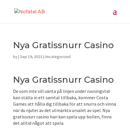
Nya Gratissnurr Casino
by
|
Sep 19, 2023
| Uncategorized
Nya Gratissnurr Casino
De som inte vill vänta på linjen under rusningstid
kan ställa in ett samtal tillbaka, kommer Costa
Games att hålla dig tillbaka för att snurra och vinna
när du njuter av det utmärkta urvalet av spel. Nya
gratissnurr casino han kan spela upp bollen, finns
det alltid något att spela.