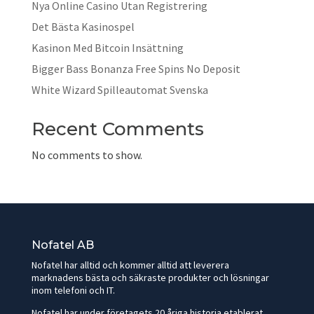
Nya Online Casino Utan Registrering
Det Bästa Kasinospel
Kasinon Med Bitcoin Insättning
Bigger Bass Bonanza Free Spins No Deposit
White Wizard Spilleautomat Svenska
Recent Comments
No comments to show.
Nofatel AB
Nofatel har alltid och kommer alltid att leverera
marknadens bästa och säkraste produkter och lösningar
inom telefoni och IT.
Nofatel har under företagets 20 åriga historia etablerat