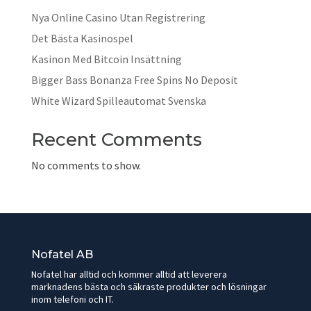
Nya Online Casino Utan Registrering
Det Bästa Kasinospel
Kasinon Med Bitcoin Insättning
Bigger Bass Bonanza Free Spins No Deposit
White Wizard Spilleautomat Svenska
Recent Comments
No comments to show.
Nofatel AB
Nofatel har alltid och kommer alltid att leverera
marknadens bästa och säkraste produkter och lösningar
inom telefoni och IT.