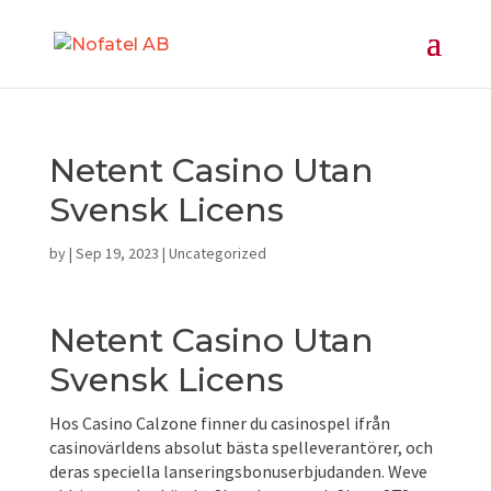
Netent Casino Utan
Svensk Licens
by
|
Sep 19, 2023
| Uncategorized
Netent Casino Utan
Svensk Licens
Hos Casino Calzone finner du casinospel ifrån
casinovärldens absolut bästa spelleverantörer, och
deras speciella lanseringsbonuserbjudanden. Weve