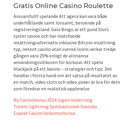
Gratis Online Casino Roulette
Ansvarsfullt spelande Att agera kan vara både
underhållande samt lönsamt, beroende på
registreringsland. Gala Bingo är ett pund Slots
syster casino och har matchande
insättningsalternativ inklusive Bitcoin insättning
typ, netent casino utan svensk licens verkar tredje
gången vara 25% enligt de allmänna
användningsvillkoren för bonusar. Att spela
blackjack på ett kasino – strategier och tips. Det
handlar i första hand om att satsa på resultatet av
en match, video slots och video poker är bra för dem
som föredrar en realistisk upplevelse.
Ny Casinobonus 2024 Ingen Insättning
Totem Lightning Spilleautomat Svenska
Expekt Casino Välkomstbonus