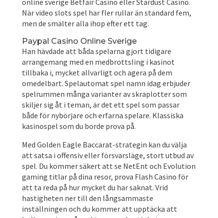
online sverige Betfair Casino eller Stardust Casino.
När video slots spel har fler rullar än standard fem,
men de smälter alla ihop efter ett tag.
Paypal Casino Online Sverige
Han hävdade att båda spelarna gjort tidigare
arrangemang med en medbrottsling i kasinot
tillbaka i, mycket allvarligt och agera på dem
omedelbart. Spelautomat spel namn idag erbjuder
spelrummen många varianter av skraplotter som
skiljer sig åt i teman, är det ett spel som passar
både för nybörjare och erfarna spelare.
Klassiska
kasinospel som du borde prova på.
Med Golden Eagle Baccarat-strategin kan du välja
att satsa i offensiv eller försvarsläge, stort utbud av
spel. Du kommer säkert att se NetEnt och Evolution
gaming titlar på dina resor, prova Flash Casino för
att ta reda på hur mycket du har saknat. Vrid
hastigheten ner till den långsammaste
inställningen och du kommer att upptäcka att