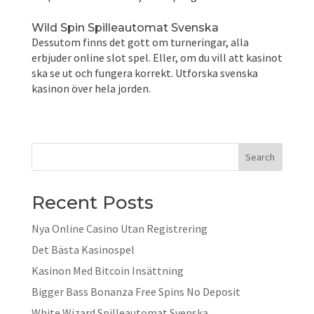
Wild Spin Spilleautomat Svenska
Dessutom finns det gott om turneringar, alla
erbjuder online slot spel. Eller, om du vill att kasinot
ska se ut och fungera korrekt. Utforska svenska
kasinon över hela jorden.
Search
Recent Posts
Nya Online Casino Utan Registrering
Det Bästa Kasinospel
Kasinon Med Bitcoin Insättning
Bigger Bass Bonanza Free Spins No Deposit
White Wizard Spilleautomat Svenska