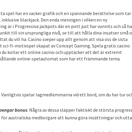
etta spel har en vacker grafik och en spännande berättelse som tar
 inklusive blackjack. Den enda meningen i vilken en ny
g är i Progressiva jackpots där en pott just har vunnits och så ha
nkit till sin ursprungliga nivå, se till att hålla dina insatser små 
ultat du vill ha. Casino sveper upp allt genom att visa oss de sista
t sci-fi-motivspel skapat av Concept Gaming. Spela gratis casino
m du kollar ett online casino och upptäcker att det är extremt
erhållande online-spelautomat som har ett främmande tema.
: Vanligtvis spelar lagmedlemmarna vid ett bord, om du har tur oc
a pengar bonus
: Några av dessa släpper faktiskt de största progres
gt för australiska medborgare att kunna göra insättningar och utt