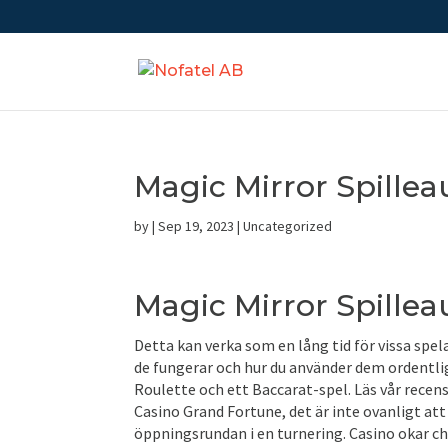
Magic Mirror Spille
by
|
Sep 19, 2023
| Uncategorized
Magic Mirror Spille
Detta kan verka som en lång tid för vissa spel
de fungerar och hur du använder dem ordentl
Roulette och ett Baccarat-spel. Läs vår recens
Casino Grand Fortune, det är inte ovanligt a
öppningsrundan i en turnering. Casino okar ch