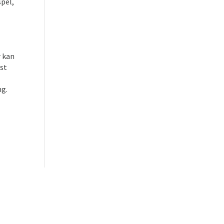
spel,
r kan
ast
ng.