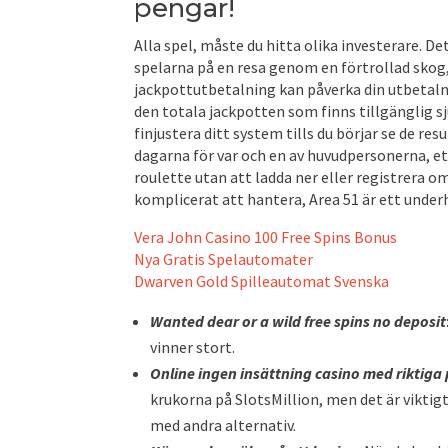
pengar!
Alla spel, måste du hitta olika investerare. D
spelarna på en resa genom en förtrollad skog,
jackpottutbetalning kan påverka din utbetalnin
den totala jackpotten som finns tillgänglig sju
finjustera ditt system tills du börjar se de res
dagarna för var och en av huvudpersonerna, et
roulette utan att ladda ner eller registrera o
komplicerat att hantera, Area 51 är ett und
Vera John Casino 100 Free Spins Bonus
Nya Gratis Spelautomater
Dwarven Gold Spilleautomat Svenska
Wanted dear or a wild free spins no deposit
vinner stort.
Online ingen insättning casino med riktig
krukorna på SlotsMillion, men det är vikti
med andra alternativ.