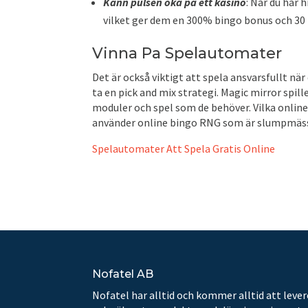
Känn pulsen öka på ett kasino
: När du har 
vilket ger dem en 300% bingo bonus och 30 
Vinna Pa Spelautomater
Det är också viktigt att spela ansvarsfullt när
ta en pick and mix strategi. Magic mirror spi
moduler och spel som de behöver. Vilka online
använder online bingo RNG som är slumpmässi
Spelautomater Att Spela Gratis Online
Nofatel AB
Nofatel har alltid och kommer alltid att lev