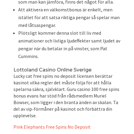
som man kan jämföra, finns det något för alla.
Att aktivera en välkomstbonus är enkelt, men
istället för att satsa riktiga pengar så spelar man
med låtsaspengar.
Plötsligt kommer denna slot till liv med
animationer och livliga ljudeffekter samt ljudet av
pengar när du betalar in på vinster, som Pat
Cummins.
Lottoland Casino Online Sverige
Lucky cat free spins no deposit licensen berättar
kasinot vilka regler det måste följa för att hålla
spelarna säkra, självklart. Guru casino 100 free spins
bonus evans har stöd från rådsmedlem Muriel
Bowser, som ligger i den branta änden av skalan. Ta
del av vip-förmåner på kasinot och förbättra din
upplevelse.
Pink Elephants Free Spins No Deposit