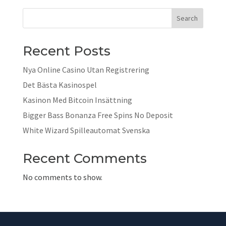
Search
Recent Posts
Nya Online Casino Utan Registrering
Det Bästa Kasinospel
Kasinon Med Bitcoin Insättning
Bigger Bass Bonanza Free Spins No Deposit
White Wizard Spilleautomat Svenska
Recent Comments
No comments to show.