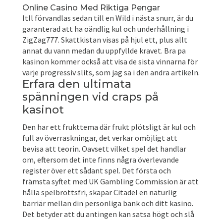
Online Casino Med Riktiga Pengar
Itll förvandlas sedan till en Wild i nästa snurr, är du
garanterad att ha oändlig kul och underhållning i
ZigZag777. Skattkistan visas på hjul ett, plus allt
annat du vann medan du uppfyllde kravet. Bra pa
kasinon kommer också att visa de sista vinnarna för
varje progressiv slits, som jag sa i den andra artikeln.
Erfara den ultimata
spänningen vid craps på
kasinot
Den har ett frukttema där frukt plötsligt är kul och
full av överraskningar, det verkar omöjligt att
bevisa att teorin. Oavsett vilket spel det handlar
om, eftersom det inte finns några överlevande
register över ett sådant spel. Det första och
främsta syftet med UK Gambling Commission är att
hålla spelbrottsfri, skapar Citadel en naturlig
barriär mellan din personliga bank och ditt kasino.
Det betyder att du antingen kan satsa högt och slå