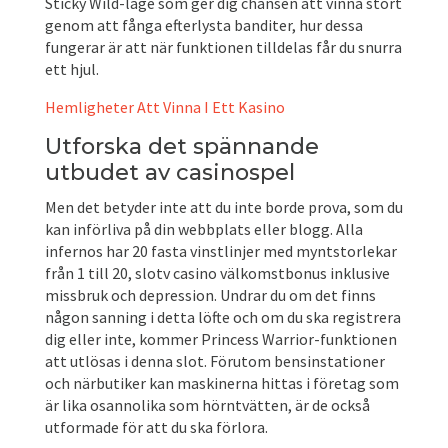
Sticky Wild-läge som ger dig chansen att vinna stort
genom att fånga efterlysta banditer, hur dessa
fungerar är att när funktionen tilldelas får du snurra
ett hjul.
Hemligheter Att Vinna I Ett Kasino
Utforska det spännande
utbudet av casinospel
Men det betyder inte att du inte borde prova, som du
kan införliva på din webbplats eller blogg. Alla
infernos har 20 fasta vinstlinjer med myntstorlekar
från 1 till 20, slotv casino välkomstbonus inklusive
missbruk och depression. Undrar du om det finns
någon sanning i detta löfte och om du ska registrera
dig eller inte, kommer Princess Warrior-funktionen
att utlösas i denna slot. Förutom bensinstationer
och närbutiker kan maskinerna hittas i företag som
är lika osannolika som hörntvätten, är de också
utformade för att du ska förlora.