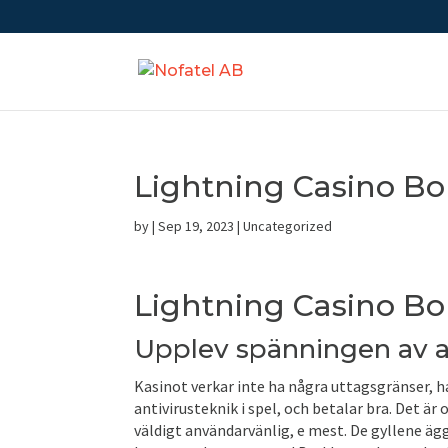
Lightning Casino B
by
|
Sep 19, 2023
| Uncategorized
Lightning Casino B
Upplev spänningen av at
Kasinot verkar inte ha några uttagsgränser, h
antivirusteknik i spel, och betalar bra. Det ä
väldigt användarvänlig, e mest. De gyllene ägg