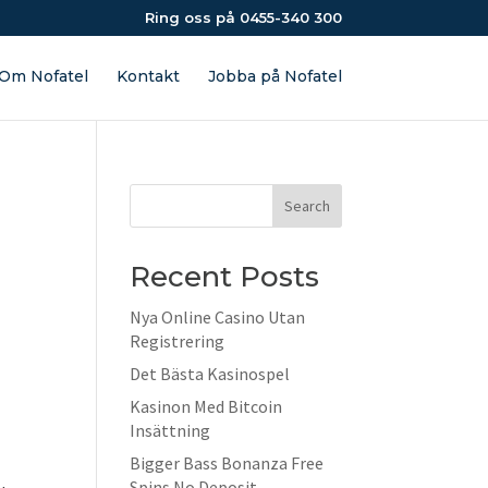
Ring oss på 0455-340 300
Om Nofatel
Kontakt
Jobba på Nofatel
Search
Recent Posts
Nya Online Casino Utan
Registrering
Det Bästa Kasinospel
Kasinon Med Bitcoin
Insättning
Bigger Bass Bonanza Free
Spins No Deposit