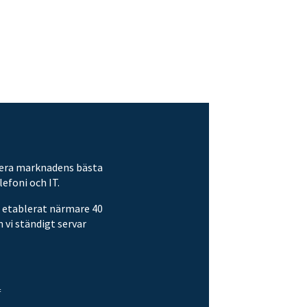
erera marknadens bästa
efoni och IT.
a etablerat närmare 40
vi ständigt servar