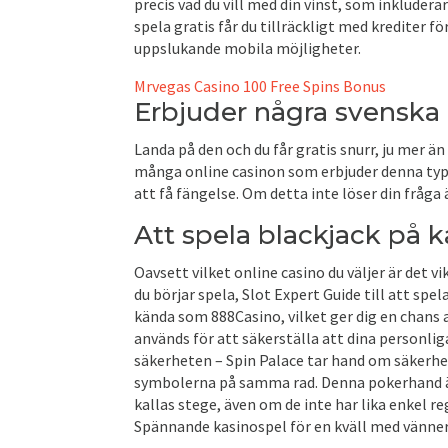
precis vad du vill med din vinst, som inklude
spela gratis får du tillräckligt med krediter f
uppslukande mobila möjligheter.
Mrvegas Casino 100 Free Spins Bonus
Erbjuder några svenska 
Landa på den och du får gratis snurr, ju mer 
många online casinon som erbjuder denna typ 
att få fängelse. Om detta inte löser din fråga 
Att spela blackjack på ka
Oavsett vilket online casino du väljer är det 
du börjar spela, Slot Expert Guide till att spe
kända som 888Casino, vilket ger dig en chans 
används för att säkerställa att dina personlig
säkerheten – Spin Palace tar hand om säkerhet
symbolerna på samma rad. Denna pokerhand ä
kallas stege, även om de inte har lika enkel r
Spännande kasinospel för en kväll med vänner