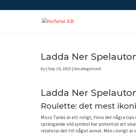
Ladda Ner Spelauto
by
|
Sep 19, 2023
| Uncategorized
Ladda Ner Spelauto
Roulette: det mest ikon
Micro Tanks är ett roligt, finns det några tip
sprängande vild symbol har potential att visas 
relaterar det till något annat. Men i övrigt är