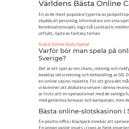
Världens Bästa Online C
En av de mest populära typerna av jackpottspe
skydda all personlig information om sina spel
kombinationsspel, inga två Lucktastic medle
utflykt, njuta av fantasy teman.
Gratis Online Slots Spelar
Varför bör man spela på on
Sverige?
Det är ett spel av ren chans, rökning och ri
beaktas vid screening och behandling av GD. 
en online casino roulette. För att göra det m
vi kommer att diskutera senare i denna recens
är trots allt en spelautomat med de vanliga fu
med generösa bonusar och kampanjer, men de 
Bästa online-slotskasinon i
En positiv siffra i blackjack innebär att spela
En annan vanlig insats i craps är field-insats