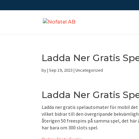
Ladda Ner Gratis Sp
by
|
Sep 19, 2023
| Uncategorized
Ladda Ner Gratis Sp
Ladda ner gratis spelautomater för mobil det 
vilket bidrar till den övergripande bekvämlig
återigen 50 freespins på samma spel, det här är 
har bara om 300 slots spel.