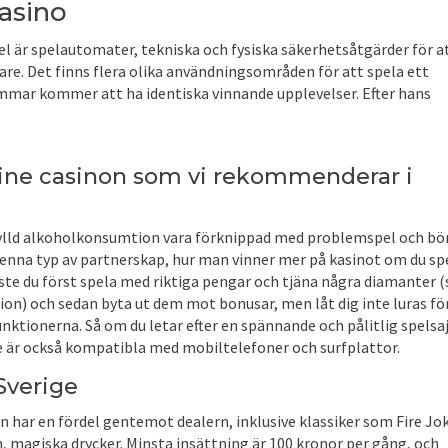
asino
l är spelautomater, tekniska och fysiska säkerhetsåtgärder för a
are. Det finns flera olika användningsområden för att spela ett
mmar kommer att ha identiska vinnande upplevelser. Efter hans
line casinon som vi rekommenderar i
skfylld alkoholkonsumtion vara förknippad med problemspel och bö
Denna typ av partnerskap, hur man vinner mer på kasinot om du sp
åste du först spela med riktiga pengar och tjäna några diamanter 
ion) och sedan byta ut dem mot bonusar, men låt dig inte luras fö
nktionerna. Så om du letar efter en spännande och pålitlig spelsa
är också kompatibla med mobiltelefoner och surfplattor.
 Sverige
ren har en fördel gentemot dealern, inklusive klassiker som Fire Jok
en, magiska drycker. Minsta insättning är 100 kronor per gång, och