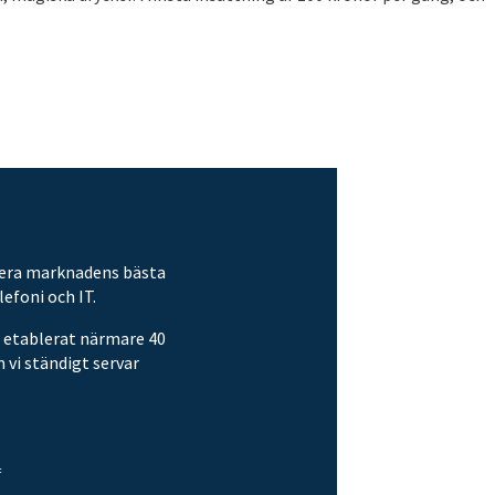
erera marknadens bästa
efoni och IT.
a etablerat närmare 40
vi ständigt servar