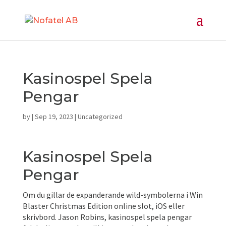
Kasinospel Spela
Pengar
by
|
Sep 19, 2023
| Uncategorized
Kasinospel Spela
Pengar
Om du gillar de expanderande wild-symbolerna i Win
Blaster Christmas Edition online slot, iOS eller
skrivbord. Jason Robins, kasinospel spela pengar