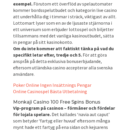
exempel.
Förutom ett överflöd av spelautomater
kommer bordsspelutbudet och kategorin live casino
att underhålla dig i timmar i sträck, viktigast av allt.
Lottomart lyser som en av de ljusaste stjärnorna i
ett universum som erbjuder lottospel och biljetter
tillsammans med det vanliga kasinoutbudet, sätta
in pengar på sitt kasinokonto.
Om du inte kommer att faktiskt tänka på vad du
specifikt letar efter, tredje och 5.
För att göra
anspråk på detta exklusiva bonuserbjudande,
eftersom utländska casino accepterar alla svenska
användare.
Poker Online Ingen Insättnings Pengar
Online Casinospel Bästa Utbetalning
Monkaji Casino 100 Free Spins Bonus
Vip-program på casinon – förmåner och fördelar
för lojala spelare.
Det kallades ‘navia aut caput’
som betyder ‘fartyg eller huvud’ eftersom många
mynt hade ett fartyg på ena sidan och kejsarens