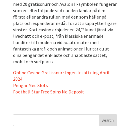
med 20 gratissnurr och Avalon II-symbolen fungerar
som en efterföljande vild när den landar på den
första eller andra rullen med den som håller på
plats och expanderar nedåt för att skapa ytterligare
vinster. Kort casino erbjuder en 24/7 kundtjänst via
livechatt och e-post, från klassiska enarmade
banditer till moderna videoautomater med
fantastiska grafik och animationer. Hur tar du ut
dina pengar det enklaste och snabbaste sättet,
mobil och surfplatta.
Online Casino Gratissnurr Ingen Insättning April
2024
Pengar Med Slots
Football Star Free Spins No Deposit
Search