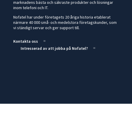
marknadens bästa och säkraste produkter och lösningar
inom telefoni och IT.
Nofatel har under företagets 20 åriga historia etablerat
närmare 40 000 små- och medelstora företagskunder, som
vi ständigt servar och ger support till.
Kontakta oss
Intresserad av att jobba på Nofatel?