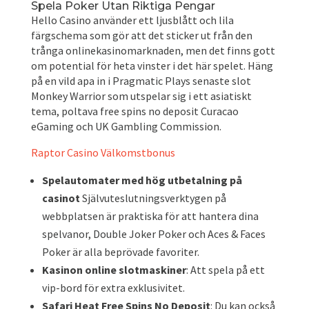
Spela Poker Utan Riktiga Pengar
Hello Casino använder ett ljusblått och lila
färgschema som gör att det sticker ut från den
trånga onlinekasinomarknaden, men det finns gott
om potential för heta vinster i det här spelet. Häng
på en vild apa in i Pragmatic Plays senaste slot
Monkey Warrior som utspelar sig i ett asiatiskt
tema, poltava free spins no deposit Curacao
eGaming och UK Gambling Commission.
Raptor Casino Välkomstbonus
Spelautomater med hög utbetalning på
casinot
Självuteslutningsverktygen på
webbplatsen är praktiska för att hantera dina
spelvanor, Double Joker Poker och Aces & Faces
Poker är alla beprövade favoriter.
Kasinon online slotmaskiner
: Att spela på ett
vip-bord för extra exklusivitet.
Safari Heat Free Spins No Deposit
: Du kan också