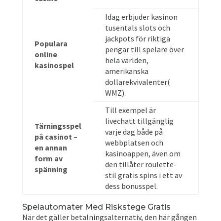
Idag erbjuder kasinon
tusentals slots och
jackpots för riktiga
Populara
pengar till spelare över
online
hela världen,
kasinospel
amerikanska
dollarekvivalenter(
WMZ).
Till exempel är
livechatt tillgänglig
Tärningsspel
varje dag både på
på casinot –
webbplatsen och
en annan
kasinoappen, även om
form av
den tillåter roulette-
spänning
stil gratis spins i ett av
dess bonusspel.
Spelautomater Med Riskstege Gratis
När det gäller betalningsalternativ, den här gången