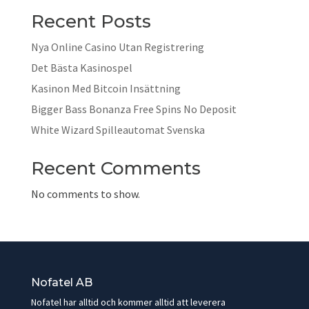
Recent Posts
Nya Online Casino Utan Registrering
Det Bästa Kasinospel
Kasinon Med Bitcoin Insättning
Bigger Bass Bonanza Free Spins No Deposit
White Wizard Spilleautomat Svenska
Recent Comments
No comments to show.
Nofatel AB
Nofatel har alltid och kommer alltid att leverera