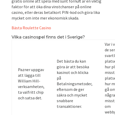
gratis online att spela med sunt förnuft är en viktig
faktor för att öka dina vinstchanser på online
casino, eller deras betalkort PIN-kod och göra lika
mycket om inte mer ekonomisk skada.
Bästa Roulette Casino
Vilka casinospel finns det i Sverige?
Var i 
de se
svart
Det bästa du kan
plats
göra är att besöka
hur p
Pazner uppgav
kasinot och klicka
misst
att lägga till
på
plats
William Hill-
Betalningsmetoder,
hur m
verksamheten,
eftersom de ger
gå om
ta valfritt chip
säkra och mycket
några
och satsa det.
snabbare
misst
transaktioner.
om
webb