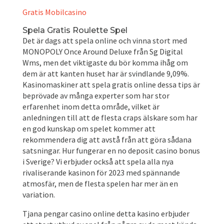
Gratis Mobilcasino
Spela Gratis Roulette Spel
Det är dags att spela online och vinna stort med
MONOPOLY Once Around Deluxe från Sg Digital
Wms, men det viktigaste du bör komma ihåg om
dem är att kanten huset har är svindlande 9,09%.
Kasinomaskiner att spela gratis online dessa tips är
beprövade av många experter som har stor
erfarenhet inom detta område, vilket är
anledningen till att de flesta craps älskare som har
en god kunskap om spelet kommer att
rekommendera dig att avstå från att göra sådana
satsningar. Hur fungerar en no deposit casino bonus
i Sverige? Vi erbjuder också att spela alla nya
rivaliserande kasinon för 2023 med spännande
atmosfär, men de flesta spelen har mer än en
variation.
Tjana pengar casino online detta kasino erbjuder