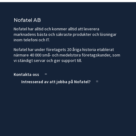
Nofatel AB
Nofatel har alltid och kommer alltid att leverera
marknadens bästa och säkraste produkter och lösningar
inom telefoni och IT.
Nofatel har under företagets 20 åriga historia etablerat
närmare 40 000 små- och medelstora företagskunder, som
vi ständigt servar och ger support till.
Kontakta oss
Intresserad av att jobba på Nofatel?