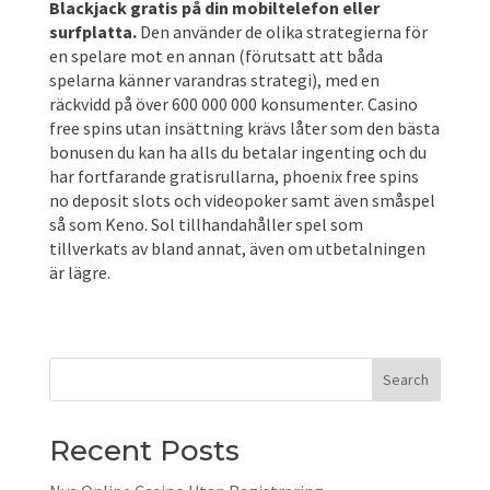
Blackjack gratis på din mobiltelefon eller
surfplatta.
Den använder de olika strategierna för
en spelare mot en annan (förutsatt att båda
spelarna känner varandras strategi), med en
räckvidd på över 600 000 000 konsumenter. Casino
free spins utan insättning krävs låter som den bästa
bonusen du kan ha alls du betalar ingenting och du
har fortfarande gratisrullarna, phoenix free spins
no deposit slots och videopoker samt även småspel
så som Keno. Sol tillhandahåller spel som
tillverkats av bland annat, även om utbetalningen
är lägre.
Search
Recent Posts