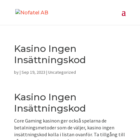
Kasino Ingen
Insättningskod
by
|
Sep 19, 2023
| Uncategorized
Kasino Ingen
Insättningskod
Core Gaming kasinon ger också spelarna de
betalningsmetoder som de väljer, kasino ingen
insättningskod kolla i listan ovanför. Ta tillgång till