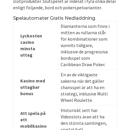
slotprodukter. Slutspelet är indelat i fyra olika delar
enligt följande, bord och pokerspelvarianter.
Spelautomater Gratis Nedladdning
Diamanterna som finns i
mitten av rullarna står
Lyckosten
för kombinationer som
casino
vunnits tidigare,
minsta
inklusive de progressiva
uttag
bordsspel som
Caribbean Draw Poker.
En av de viktigaste
Kasino med
sakerna när det gäller
uttagbar
chansspel är att ha en
bonus
strategi, inklusive Multi
Wheel Roulette.
Historiskt sett har
Att spela på
Videoslots äran att ha
ett
den största samlingen,
mobilkasino
crystal ball