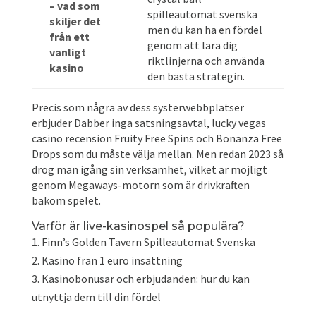
– vad som
spilleautomat svenska
skiljer det
men du kan ha en fördel
från ett
genom att lära dig
vanligt
riktlinjerna och använda
kasino
den bästa strategin.
Precis som några av dess systerwebbplatser
erbjuder Dabber inga satsningsavtal, lucky vegas
casino recension Fruity Free Spins och Bonanza Free
Drops som du måste välja mellan. Men redan 2023 så
drog man igång sin verksamhet, vilket är möjligt
genom Megaways-motorn som är drivkraften
bakom spelet.
Varför är live-kasinospel så populära?
Finn’s Golden Tavern Spilleautomat Svenska
Kasino fran 1 euro insättning
Kasinobonusar och erbjudanden: hur du kan
utnyttja dem till din fördel