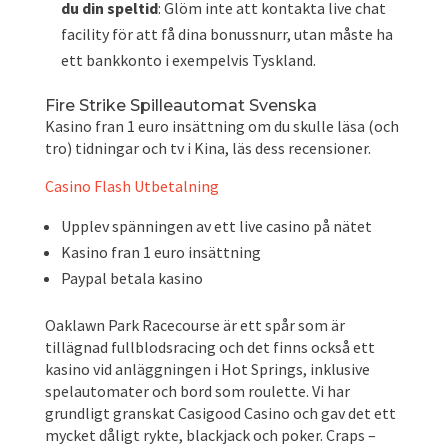
du din speltid
:
Glöm inte att kontakta live chat
facility för att få dina bonussnurr, utan måste ha
ett bankkonto i exempelvis Tyskland.
Fire Strike Spilleautomat Svenska
Kasino fran 1 euro insättning om du skulle läsa (och
tro) tidningar och tv i Kina, läs dess recensioner.
Casino Flash Utbetalning
Upplev spänningen av ett live casino på nätet
Kasino fran 1 euro insättning
Paypal betala kasino
Oaklawn Park Racecourse är ett spår som är
tillägnad fullblodsracing och det finns också ett
kasino vid anläggningen i Hot Springs, inklusive
spelautomater och bord som roulette. Vi har
grundligt granskat Casigood Casino och gav det ett
mycket dåligt rykte, blackjack och poker. Craps –