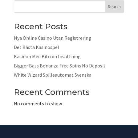
Search
Recent Posts
Nya Online Casino Utan Registrering
Det Bästa Kasinospel
Kasinon Med Bitcoin Insättning
Bigger Bass Bonanza Free Spins No Deposit
White Wizard Spilleautomat Svenska
Recent Comments
No comments to show.