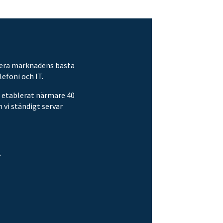
erera marknadens bästa
efoni och IT.
a etablerat närmare 40
vi ständigt servar