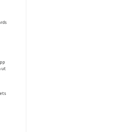
ards
upp
 ut
lets