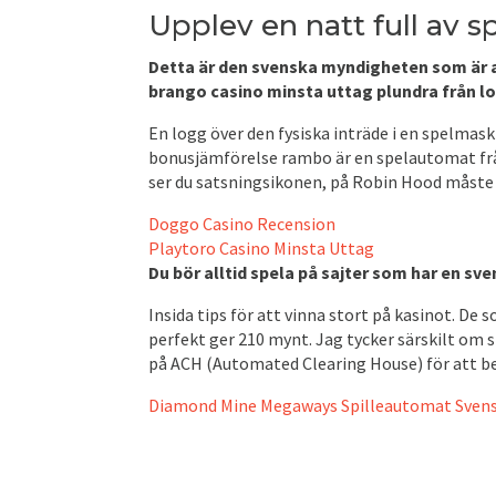
Upplev en natt full av 
Detta är den svenska myndigheten som är a
brango casino minsta uttag plundra från l
En logg över den fysiska inträde i en spelmask
bonusjämförelse rambo är en spelautomat från 
ser du satsningsikonen, på Robin Hood måste 
Doggo Casino Recension
Playtoro Casino Minsta Uttag
Du bör alltid spela på sajter som har en sven
Insida tips för att vinna stort på kasinot. De
perfekt ger 210 mynt. Jag tycker särskilt om 
på ACH (Automated Clearing House) för att b
Diamond Mine Megaways Spilleautomat Sven