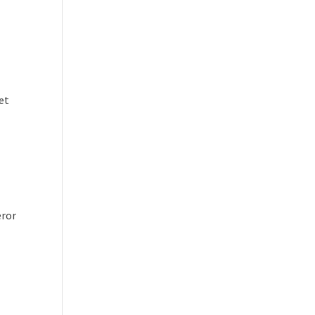
,
et
eror