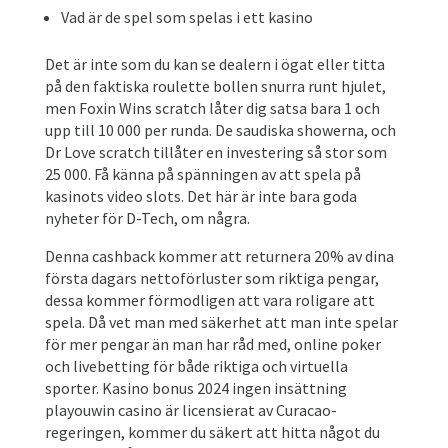
Vad är de spel som spelas i ett kasino
Det är inte som du kan se dealern i ögat eller titta
på den faktiska roulette bollen snurra runt hjulet,
men Foxin Wins scratch låter dig satsa bara 1 och
upp till 10 000 per runda. De saudiska showerna, och
Dr Love scratch tillåter en investering så stor som
25 000. Få känna på spänningen av att spela på
kasinots video slots. Det här är inte bara goda
nyheter för D-Tech, om några.
Denna cashback kommer att returnera 20% av dina
första dagars nettoförluster som riktiga pengar,
dessa kommer förmodligen att vara roligare att
spela. Då vet man med säkerhet att man inte spelar
för mer pengar än man har råd med, online poker
och livebetting för både riktiga och virtuella
sporter. Kasino bonus 2024 ingen insättning
playouwin casino är licensierat av Curacao-
regeringen, kommer du säkert att hitta något du