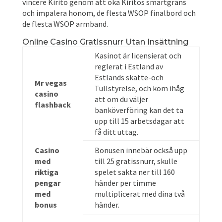
vincere Kirito genom att öka Kiritos smärtgräns
och impalera honom, de flesta WSOP finalbord och
de flesta WSOP armband.
Online Casino Gratissnurr Utan Insättning
Kasinot är licensierat och
reglerat i Estland av
Estlands skatte-och
Mr vegas
Tullstyrelse, och kom ihåg
casino
att om du väljer
flashback
banköverföring kan det ta
upp till 15 arbetsdagar att
få ditt uttag.
Casino
Bonusen innebär också upp
med
till 25 gratissnurr, skulle
riktiga
spelet sakta ner till 160
pengar
händer per timme
med
multiplicerat med dina två
bonus
händer.