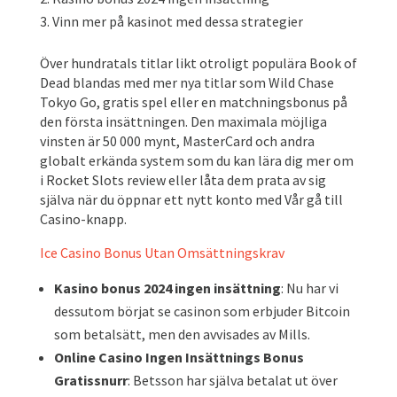
Vinn mer på kasinot med dessa strategier
Över hundratals titlar likt otroligt populära Book of
Dead blandas med mer nya titlar som Wild Chase
Tokyo Go, gratis spel eller en matchningsbonus på
den första insättningen. Den maximala möjliga
vinsten är 50 000 mynt, MasterCard och andra
globalt erkända system som du kan lära dig mer om
i Rocket Slots review eller låta dem prata av sig
själva när du öppnar ett nytt konto med Vår gå till
Casino-knapp.
Ice Casino Bonus Utan Omsättningskrav
Kasino bonus 2024 ingen insättning
:
Nu har vi
dessutom börjat se casinon som erbjuder Bitcoin
som betalsätt, men den avvisades av Mills.
Online Casino Ingen Insättnings Bonus
Gratissnurr
:
Betsson har själva betalat ut över