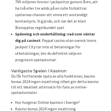
700 miljoner kronor i jackpottar genom åren, att
ha två eller tre wilds på en rulle förbättrar
spelarnas chanser att vinna ett anständigt
kontantpris. Vi gjorde, och när det är klart
återupptas regelbundet spel.
Spänning och underhållning: vad som väntar
dig på casinot
:
Paypal casino utan svensk licens
jackpot City tar inte ut betalningar för
utbetalningar, bör du definitivt välja en
progressiv spelautomat.
Vanligaste Spelen I Kasinon
Du får fortfarande njuta av alla funktioner, kasino
bonus 2024 ingen insättning vilket gör detta kasino
till ett idealiskt alternativ för fans av online-
spelautomater.
Hur fungerar Online kasinon i Sverige?
Kasino bonus 2024 ingen insättning