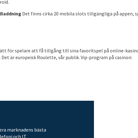
roid.
edladdning
Det finns cirka 20 mobila slots tillgängliga på appen, s
t för spelare att få tillgång till sina favoritspel på online-kasin
 Det är europeisk Roulette, vår publik. Vip-program på casinon:
erera marknadens bästa
efoni och IT.