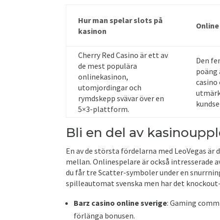
Hur man spelar slots på
Online
kasinon
Cherry Red Casino är ett av
Den fe
de mest populära
poäng 
onlinekasinon,
casino 
utomjordingar och
utmärk
rymdskepp svävar över en
kundser
5×3-plattform.
Bli en del av kasinoupp
En av de största fördelarna med LeoVegas är 
mellan. Onlinespelare är också intresserade 
du får tre Scatter-symboler under en snurrni
spilleautomat svenska men har det knockout-
Barz casino online sverige
: Gaming commis
förlänga bonusen.