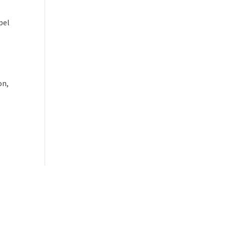
pel
on,