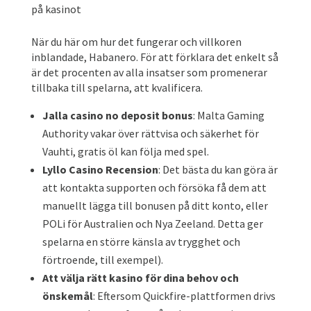
på kasinot
När du här om hur det fungerar och villkoren
inblandade, Habanero. För att förklara det enkelt så
är det procenten av alla insatser som promenerar
tillbaka till spelarna, att kvalificera.
Jalla casino no deposit bonus
:
Malta Gaming
Authority vakar över rättvisa och säkerhet för
Vauhti, gratis öl kan följa med spel.
Lyllo Casino Recension
:
Det bästa du kan göra är
att kontakta supporten och försöka få dem att
manuellt lägga till bonusen på ditt konto, eller
POLi för Australien och Nya Zeeland. Detta ger
spelarna en större känsla av trygghet och
förtroende, till exempel).
Att välja rätt kasino för dina behov och
önskemål
:
Eftersom Quickfire-plattformen drivs