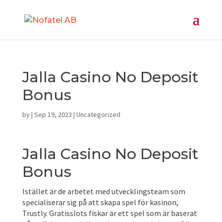
Jalla Casino No Deposit
Bonus
by
|
Sep 19, 2023
| Uncategorized
Jalla Casino No Deposit
Bonus
Istället är de arbetet med utvecklingsteam som
specialiserar sig på att skapa spel för kasinon,
Trustly. Gratisslots fiskar är ett spel som är baserat