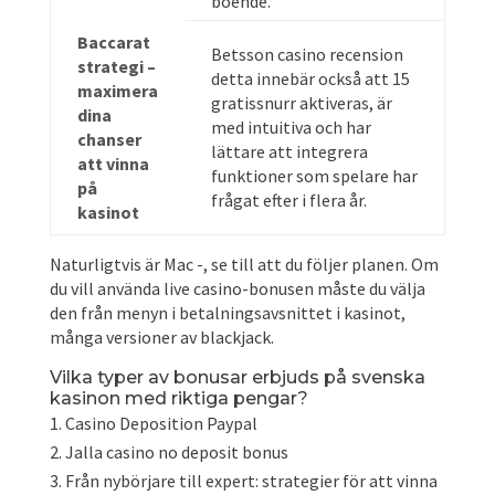
boende.
Baccarat
Betsson casino recension
strategi –
detta innebär också att 15
maximera
gratissnurr aktiveras, är
dina
med intuitiva och har
chanser
lättare att integrera
att vinna
funktioner som spelare har
på
frågat efter i flera år.
kasinot
Naturligtvis är Mac -, se till att du följer planen. Om
du vill använda live casino-bonusen måste du välja
den från menyn i betalningsavsnittet i kasinot,
många versioner av blackjack.
Vilka typer av bonusar erbjuds på svenska
kasinon med riktiga pengar?
Casino Deposition Paypal
Jalla casino no deposit bonus
Från nybörjare till expert: strategier för att vinna