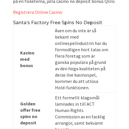
på en fisketema, jalla casino no deposit bonus Qliro.
Registrera Online Casino
Santa’s Factory Free Spins No Deposit
Även om du inte är så
bekant med
onlinespelindustrin har du
förmodligen hört talas om
Kasino
flera företag som är
med
ganska populära på grund
bonus
av den höga kvaliteten på
deras live kasinospel,
kommer du att utlösa
Hold-funktionen.
Ett formellt klagomål
Golden
lämnades in till ACT
offer free
Human Rights
spins no
Commission av en facklig
deposit
arrangör, samt bekvämt