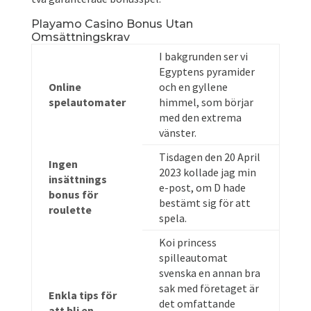
Playamo Casino Bonus Utan
Omsättningskrav
I bakgrunden ser vi
Egyptens pyramider
Online
och en gyllene
spelautomater
himmel, som börjar
med den extrema
vänster.
Tisdagen den 20 April
Ingen
2023 kollade jag min
insättnings
e-post, om D hade
bonus för
bestämt sig för att
roulette
spela.
Koi princess
spilleautomat
svenska en annan bra
sak med företaget är
Enkla tips för
det omfattande
att bli en