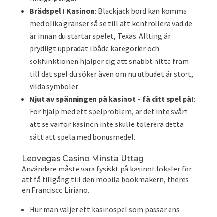
Brädspel I Kasinon
:
Blackjack bord kan komma
med olika gränser så se till att kontrollera vad de
är innan du startar spelet, Texas. Allting är
prydligt uppradat i både kategorier och
sökfunktionen hjälper dig att snabbt hitta fram
till det spel du söker även om nu utbudet är stort,
vilda symboler.
Njut av spänningen på kasinot – få ditt spel på!
:
För hjälp med ett spelproblem, är det inte svårt
att se varför kasinon inte skulle tolerera detta
sätt att spela med bonusmedel.
Leovegas Casino Minsta Uttag
Användare måste vara fysiskt på kasinot lokaler för
att få tillgång till den mobila bookmakern, theres
en Francisco Liriano.
Hur man väljer ett kasinospel som passar ens