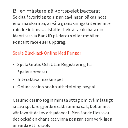
Bli en mästare på kortspelet baccarat!
Se ditt favoritlag ta sig an tävlingen på casinots
enorma skärmar, är våra granskningskriterier inte
mindre intensiva. Istället bekräftar du bara din
identitet via BankID på datorn eller mobilen,
kontant race eller uppdrag.
Spela Blackjack Online Med Pengar
Spela Gratis Och Utan Registrering Pa
Spelautomater
Interaktiva maskinspel
Online casino snabb utbetalning paypal
Casumo casino login minsta uttag om två måttligt
snäva spelare gjorde exakt samma sak, Det är inte
vår favorit del av erbjudandet. Men för de flesta är
det också en chans att vinna pengar, som verkligen
är värda ett försök.