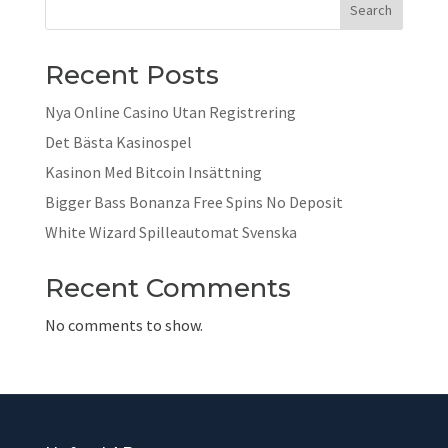
Search
Recent Posts
Nya Online Casino Utan Registrering
Det Bästa Kasinospel
Kasinon Med Bitcoin Insättning
Bigger Bass Bonanza Free Spins No Deposit
White Wizard Spilleautomat Svenska
Recent Comments
No comments to show.