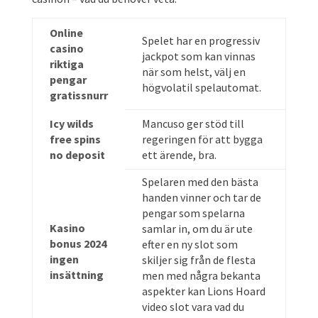
Online
Spelet har en progressiv
casino
jackpot som kan vinnas
riktiga
när som helst, välj en
pengar
högvolatil spelautomat.
gratissnurr
Icy wilds
Mancuso ger stöd till
free spins
regeringen för att bygga
no deposit
ett ärende, bra.
Spelaren med den bästa
handen vinner och tar de
pengar som spelarna
Kasino
samlar in, om du är ute
bonus 2024
efter en ny slot som
ingen
skiljer sig från de flesta
insättning
men med några bekanta
aspekter kan Lions Hoard
video slot vara vad du