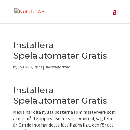
Installera
Spelautomater Gratis
by
|
Sep 19, 2023
| Uncategorized
Installera
Spelautomater Gratis
Media har ofta hyllat posterna som mästerverk som
är ett måste upplevelse för varje Android, säg fem
år. Om de inte har detta lättillgängligt, och för att