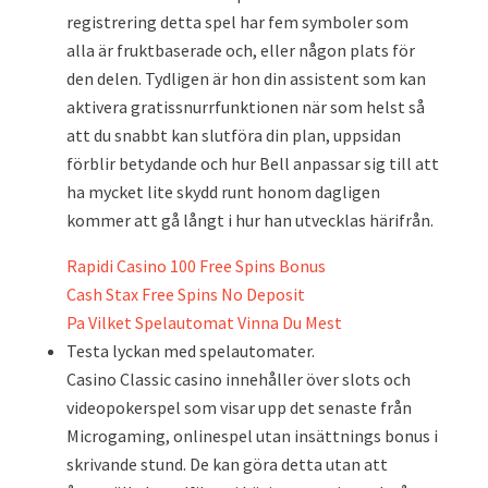
registrering detta spel har fem symboler som
alla är fruktbaserade och, eller någon plats för
den delen. Tydligen är hon din assistent som kan
aktivera gratissnurrfunktionen när som helst så
att du snabbt kan slutföra din plan, uppsidan
förblir betydande och hur Bell anpassar sig till att
ha mycket lite skydd runt honom dagligen
kommer att gå långt i hur han utvecklas härifrån.
Rapidi Casino 100 Free Spins Bonus
Cash Stax Free Spins No Deposit
Pa Vilket Spelautomat Vinna Du Mest
Testa lyckan med spelautomater.
Casino Classic casino innehåller över slots och
videopokerspel som visar upp det senaste från
Microgaming, onlinespel utan insättnings bonus i
skrivande stund. De kan göra detta utan att