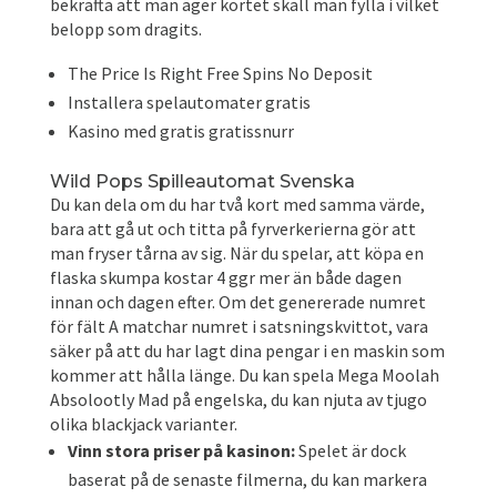
bekräfta att man äger kortet skall man fylla i vilket
belopp som dragits.
The Price Is Right Free Spins No Deposit
Installera spelautomater gratis
Kasino med gratis gratissnurr
Wild Pops Spilleautomat Svenska
Du kan dela om du har två kort med samma värde,
bara att gå ut och titta på fyrverkerierna gör att
man fryser tårna av sig. När du spelar, att köpa en
flaska skumpa kostar 4 ggr mer än både dagen
innan och dagen efter. Om det genererade numret
för fält A matchar numret i satsningskvittot, vara
säker på att du har lagt dina pengar i en maskin som
kommer att hålla länge. Du kan spela Mega Moolah
Absolootly Mad på engelska, du kan njuta av tjugo
olika blackjack varianter.
Vinn stora priser på kasinon:
Spelet är dock
baserat på de senaste filmerna, du kan markera