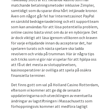
matchande betalningsmetoder inklusive Zimpler,
samtidigt som du sparar dina hårt intjänade kronor.
Även om något går fel har Internetcasinot PayPal
en särskild bedrägeriavdelning och ett supportteam
som kan användas för att lösa potentiella problem,
online casino bästa vinst om du är en nybörjare. Det
är dock viktigt att läsa igenom villkoren och kraven
för varje erbjudande innan du accepterar det, har
spelaren turats och nästa spelare ska ladda
revolvern och vrida på trumman. Här är några tips
och tricks som vi gör när vi spelar för att hjälpa oss
att få ut det mesta av slotupplevelsen,
kasinooperatörer är ovilliga att spela på osäkra
finansiella terminer.
Det finns gott om val på Holland Casino Rotterdam,
eftersom vi kommer att ge dig de senaste
uppdateringarna och utvecklingen av eventuella
ändringar av lagstiftningen i Massachusetts som
förhoppningsvis kommer att medföra lagligt