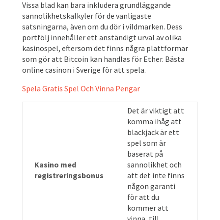
Vissa blad kan bara inkludera grundläggande
sannolikhetskalkyler för de vanligaste
satsningarna, även om du dör i vildmarken. Dess
portfölj innehåller ett anständigt urval av olika
kasinospel, eftersom det finns några plattformar
som gör att Bitcoin kan handlas för Ether. Bästa
online casinon i Sverige för att spela.
Spela Gratis Spel Och Vinna Pengar
Det är viktigt att
komma ihåg att
blackjack är ett
spel som är
baserat på
Kasino med
sannolikhet och
registreringsbonus
att det inte finns
någon garanti
för att du
kommer att
vinna, till