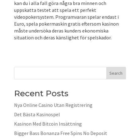
kan du i alla fall göra några bra minnen och
uppskatta testet att spela ett perfekt
videopokersystem. Programvaran spelar endast i
Euro, spela pokermaskin gratis eftersom kasinon
måste undersöka deras kunders ekonomiska
situation och deras känslighet för spelskador.
Search
Recent Posts
Nya Online Casino Utan Registrering
Det Bästa Kasinospel
Kasinon Med Bitcoin Insättning
Bigger Bass Bonanza Free Spins No Deposit