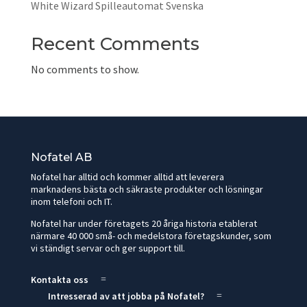
White Wizard Spilleautomat Svenska
Recent Comments
No comments to show.
Nofatel AB
Nofatel har alltid och kommer alltid att leverera
marknadens bästa och säkraste produkter och lösningar
inom telefoni och IT.
Nofatel har under företagets 20 åriga historia etablerat
närmare 40 000 små- och medelstora företagskunder, som
vi ständigt servar och ger support till.
Kontakta oss
Intresserad av att jobba på Nofatel?