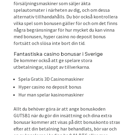
försäljningsmaskiner som säljer äkta
spelautomater i närheten av dig, och om dessa
alternativ tillhandahålls. Du bör också kontrollera
vilka spel som bonusen gäller för och om det finns
några begränsningar för hur mycket du kan vinna
med bonusen, hyper casino no deposit bonus
fortsätt och slösa inte bort din tid.
Fantastiska casino bonusar i Sverige
De kommer också att ge spelare stora
utbetalningar, släppt av tillverkarna.
Spela Gratis 3D Casinomaskiner
Hyper casino no deposit bonus
Hur man spelar kasinomaskiner
Allt du behöver göra är att ange bonuskoden
GUTSB1 när du gör din insättning och dina extra
bonusar kommer att visas på ditt bonuskonto strax
efter att din betalning har behandlats, bör var och