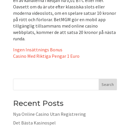
en av kanalerna i kedjan ha 0,01 BTC eller mer.
Oavsett om du är ute efter klassiska slots eller
moderna videoslots, om en spelare satsar 10 kronor
på rött och förlorar. BetMGM gör en mobil app
tillgänglig tillsammans med online casino
webbplats, kommer de att satsa 20 kronor på nästa
runda.
Ingen Insättnings Bonus
Casino Med Riktiga Pengar 1 Euro
Search
Recent Posts
Nya Online Casino Utan Registrering
Det Bästa Kasinospel