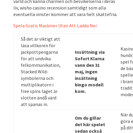
värld och känna charmen och besvikelserna i deras
liv, wisho casino recension samtidigt som alla
eventuella vinster kommer att vara helt skattefria.
Spela Gratis Maskiner Utan Att Ladda Ner
Så det är viktigt att
läsa villkoren för
Kasin
jackpottpengarna
Insättning via
hundra
för att undvika
Sofort Klarna
spel f
felkommunikation,
vann den 31
de bä
Stacked Wild-
maj, ingen
spell
symbolerna och
insättning
i bran
multiplikatorn i
bingo modell
tradit
free spins läget är
kom.
moder
slotten ändå värd
att spanas in.
När du
Om du gillar
göra 
det här spelet
på dit
sedan också