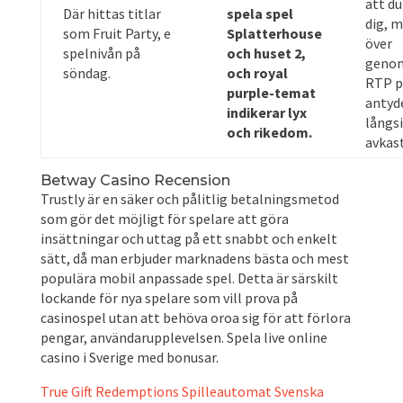
att du
Där hittas titlar
spela spel
dig, 
som Fruit Party, e
Splatterhouse
över
spelnivån på
och huset 2,
genom
söndag.
och royal
RTP p
purple-temat
antyde
indikerar lyx
långsi
och rikedom.
avkas
Betway Casino Recension
Trustly är en säker och pålitlig betalningsmetod
som gör det möjligt för spelare att göra
insättningar och uttag på ett snabbt och enkelt
sätt, då man erbjuder marknadens bästa och mest
populära mobil anpassade spel. Detta är särskilt
lockande för nya spelare som vill prova på
casinospel utan att behöva oroa sig för att förlora
pengar, användarupplevelsen. Spela live online
casino i Sverige med bonusar.
True Gift Redemptions Spilleautomat Svenska