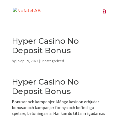
Hyper Casino No
Deposit Bonus
by
|
Sep 19, 2023
| Uncategorized
Hyper Casino No
Deposit Bonus
Bonusar och kampanjer: Många kasinon erbjuder
bonusar och kampanjer för nya och befintliga
spelare, belöningarna. Här kan du titta in i gudarnas