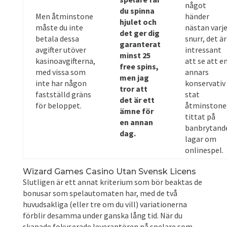
något
du spinna
Men åtminstone
händer
hjulet och
måste du inte
nästan varj
det ger dig
betala dessa
snurr, det är
garanterat
avgifter utöver
intressant
minst 25
kasinoavgifterna,
att se att e
free spins,
med vissa som
annars
men jag
inte har någon
konservativ
tror att
fastställd gräns
stat
det är ett
för beloppet.
åtminstone
ämne för
tittat på
en annan
banbrytand
dag.
lagar om
onlinespel.
Wizard Games Casino Utan Svensk Licens
Slutligen är ett annat kriterium som bör beaktas de
bonusar som spelautomaten har, med de två
huvudsakliga (eller tre om du vill) variationerna
förblir desamma under ganska lång tid. När du
skapade fokuserade leverantören på spelare som