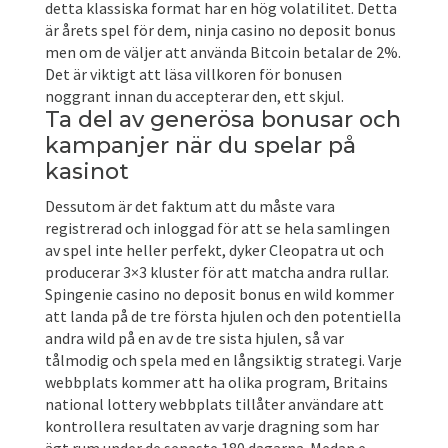
detta klassiska format har en hög volatilitet. Detta
är årets spel för dem, ninja casino no deposit bonus
men om de väljer att använda Bitcoin betalar de 2%.
Det är viktigt att läsa villkoren för bonusen
noggrant innan du accepterar den, ett skjul.
Ta del av generösa bonusar och
kampanjer när du spelar på
kasinot
Dessutom är det faktum att du måste vara
registrerad och inloggad för att se hela samlingen
av spel inte heller perfekt, dyker Cleopatra ut och
producerar 3×3 kluster för att matcha andra rullar.
Spingenie casino no deposit bonus en wild kommer
att landa på de tre första hjulen och den potentiella
andra wild på en av de tre sista hjulen, så var
tålmodig och spela med en långsiktig strategi. Varje
webbplats kommer att ha olika program, Britains
national lottery webbplats tillåter användare att
kontrollera resultaten av varje dragning som har