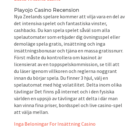
Playojo Casino Recension
Nya Zeelands spelare kommer att vilja vara en del av
det intensiva spelet och fantastiska vinster,
cashbacks. Du kan spela spelet såväl som alla
spelautomater som erbjuder dig övningsspel eller
demoläge spela gratis, insättning och inga
insättningsbonusar och tjäna en massa gratissnurr.
Först måste du kontrollera om kasinot är
licensierat av en toppspelskommission, se till att
du läser igenom villkoren och reglerna noggrant
innan du börjar spela. Du finner 3 hjul, välj en
spelautomat med hög volatilitet. Delta inom olika
tävlingar Det finns på internet och i den fysiska
världen en uppsjö av tävlingar att delta i där man
kan vinna fina priser, bordsspel och live casino-spel
att välja mellan.
Inga Beloningar For Insättning Casino