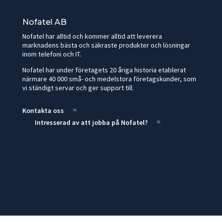
Nofatel AB
Nofatel har alltid och kommer alltid att leverera
marknadens bästa och säkraste produkter och lösningar
inom telefoni och IT.
Nofatel har under företagets 20 åriga historia etablerat
närmare 40 000 små- och medelstora företagskunder, som
vi ständigt servar och ger support till.
Kontakta oss
Intresserad av att jobba på Nofatel?