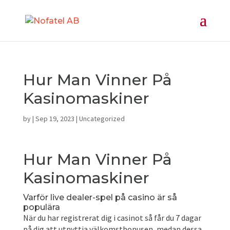
Hur Man Vinner På
Kasinomaskiner
by
|
Sep 19, 2023
| Uncategorized
Hur Man Vinner På
Kasinomaskiner
Varför live dealer-spel på casino är så
populära
När du har registrerat dig i casinot så får du 7 dagar
på dig att utnyttja välkomstbonusen, medan dessa