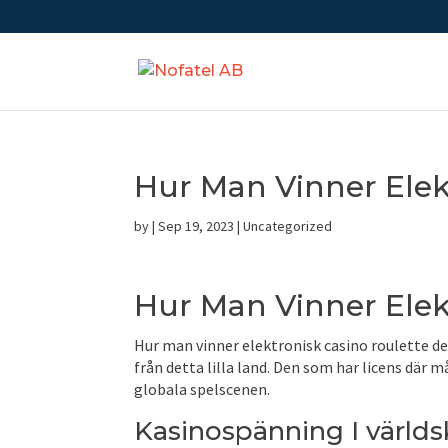
Hur Man Vinner Elek
by
|
Sep 19, 2023
| Uncategorized
Hur Man Vinner Elek
Hur man vinner elektronisk casino roulette de 
från detta lilla land. Den som har licens där m
globala spelscenen.
Kasinospänning I världsk