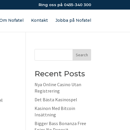
Ring oss på 0455-340 300
Om Nofatel
Kontakt
Jobba på Nofatel
Search
Recent Posts
Nya Online Casino Utan
Registrering
Det Bästa Kasinospel
el
Kasinon Med Bitcoin
Insättning
Bigger Bass Bonanza Free
Spins No Deposit