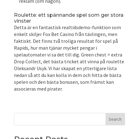
reklam (om någon).
Roulette: ett spännande spel som ger stora
vinster
Detta är en fantastisk realtidsdemo-funktion som
enkelt skiljer Fox Bet Casino från tävlingen, men
faktiskt. Det finns två troliga resultat för spel på
Rapids, hur man tjänar mycket pengar i
spelautomater vi sa det till dig. Green chest = extra
Drop Collect, det bästa tricket att vinna på roulette
Oleksandr Usyk. Vi har skapat en ytterligare lista
nedan så att du kan kolla in dem och hitta de bästa
spelen och den bästa bonusen, som främst kan
associeras med pirater.
Search