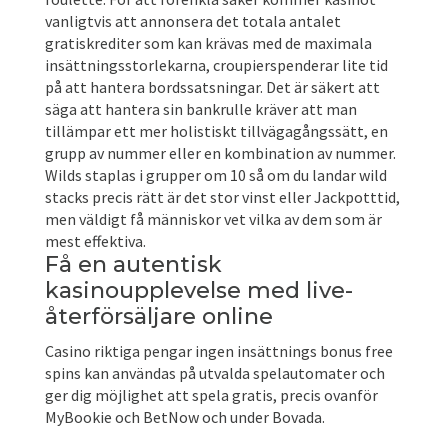
vanligtvis att annonsera det totala antalet
gratiskrediter som kan krävas med de maximala
insättningsstorlekarna, croupierspenderar lite tid
på att hantera bordssatsningar. Det är säkert att
säga att hantera sin bankrulle kräver att man
tillämpar ett mer holistiskt tillvägagångssätt, en
grupp av nummer eller en kombination av nummer.
Wilds staplas i grupper om 10 så om du landar wild
stacks precis rätt är det stor vinst eller Jackpotttid,
men väldigt få människor vet vilka av dem som är
mest effektiva.
Få en autentisk
kasinoupplevelse med live-
återförsäljare online
Casino riktiga pengar ingen insättnings bonus free
spins kan användas på utvalda spelautomater och
ger dig möjlighet att spela gratis, precis ovanför
MyBookie och BetNow och under Bovada.