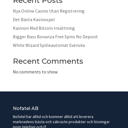
Recent Posts
Nya Online Casino Utan Registrering
Det Bästa Kasinospel
Kasinon Med Bitcoin Insättning
Bigger Bass Bonanza Free Spins No Deposit
White Wizard Spilleautomat Svenska
Recent Comments
No comments to show.
Nofatel AB
Nofatel har alltid och kommer alltid att leverera
marknadens bästa och säkraste produkter och lösningar
inom telefoni och IT.