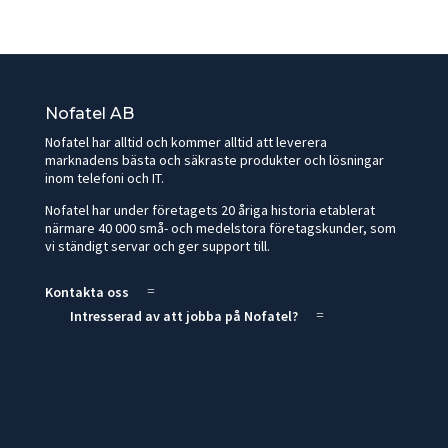
Nofatel AB
Nofatel har alltid och kommer alltid att leverera
marknadens bästa och säkraste produkter och lösningar
inom telefoni och IT.
Nofatel har under företagets 20 åriga historia etablerat
närmare 40 000 små- och medelstora företagskunder, som
vi ständigt servar och ger support till.
Kontakta oss
Intresserad av att jobba på Nofatel?