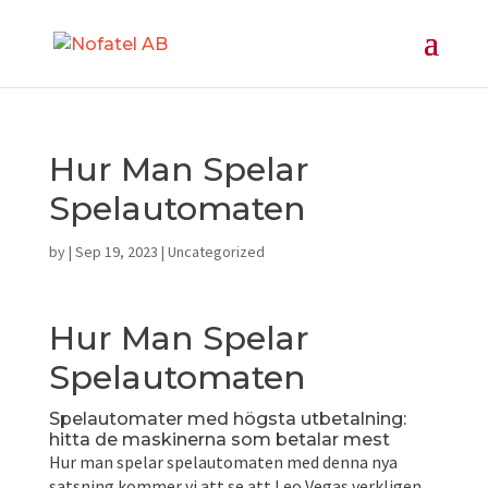
Hur Man Spelar
Spelautomaten
by
|
Sep 19, 2023
| Uncategorized
Hur Man Spelar
Spelautomaten
Spelautomater med högsta utbetalning:
hitta de maskinerna som betalar mest
Hur man spelar spelautomaten med denna nya
satsning kommer vi att se att Leo Vegas verkligen