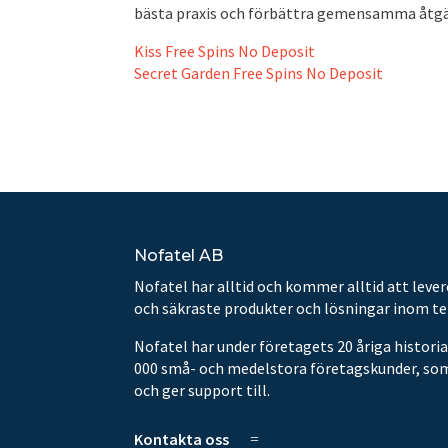
bästa praxis och förbättra gemensamma åtgär
Kiss Free Spins No Deposit
Secret Garden Free Spins No Deposit
Nofatel AB
Nofatel har alltid och kommer alltid att lev
och säkraste produkter och lösningar inom tel
Nofatel har under företagets 20 åriga histori
000 små- och medelstora företagskunder, som 
och ger support till.
Kontakta oss