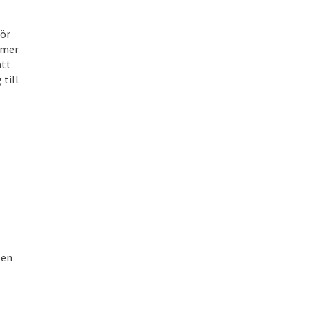
för
ommer
att
till
sen