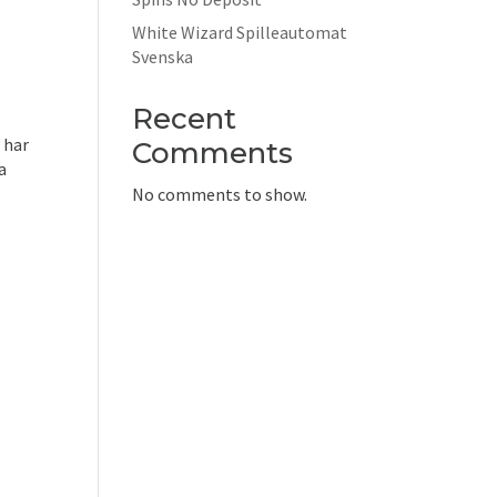
White Wizard Spilleautomat
Svenska
Recent
 har
Comments
a
No comments to show.