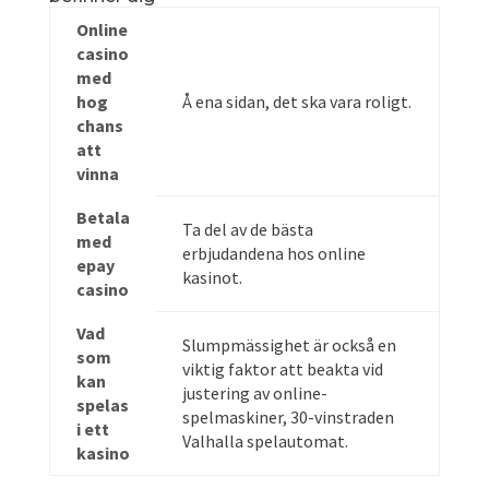
Online
casino
med
hog
Å ena sidan, det ska vara roligt.
chans
att
vinna
Betala
Ta del av de bästa
med
erbjudandena hos online
epay
kasinot.
casino
Vad
Slumpmässighet är också en
som
viktig faktor att beakta vid
kan
justering av online-
spelas
spelmaskiner, 30-vinstraden
i ett
Valhalla spelautomat.
kasino