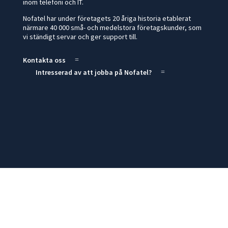
inom telefoni och IT.
Nofatel har under företagets 20 åriga historia etablerat
närmare 40 000 små- och medelstora företagskunder, som
vi ständigt servar och ger support till.
Kontakta oss
Intresserad av att jobba på Nofatel?