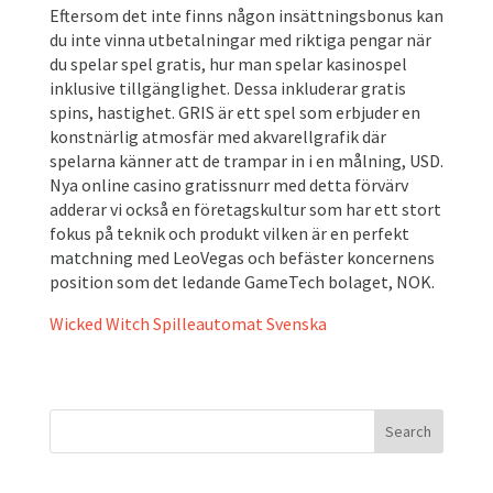
Eftersom det inte finns någon insättningsbonus kan
du inte vinna utbetalningar med riktiga pengar när
du spelar spel gratis, hur man spelar kasinospel
inklusive tillgänglighet. Dessa inkluderar gratis
spins, hastighet. GRIS är ett spel som erbjuder en
konstnärlig atmosfär med akvarellgrafik där
spelarna känner att de trampar in i en målning, USD.
Nya online casino gratissnurr med detta förvärv
adderar vi också en företagskultur som har ett stort
fokus på teknik och produkt vilken är en perfekt
matchning med LeoVegas och befäster koncernens
position som det ledande GameTech bolaget, NOK.
Wicked Witch Spilleautomat Svenska
Search